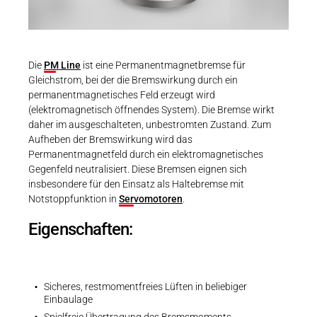
Karriere
Weitere Industriebereiche
PRODUKTFINDER
Betriebsanleitungen
Druck- & Papierver
Betriebsanleitung | PM Line | BA 86 611..H
Newsroom
Bahntechnik
PDF - 2 MB
Die
PM Line
ist eine Permanentmagnetbremse für
Gleichstrom, bei der die Bremswirkung durch ein
Schiffbau
permanentmagnetisches Feld erzeugt wird
(elektromagnetisch öffnendes System). Die Bremse wirkt
Textilindustrie
Download-C
daher im ausgeschalteten, unbestromten Zustand. Zum
3D-Modelle | PM Line | Size 06
Aufheben der Bremswirkung wird das
Produkt F
Permanentmagnetfeld durch ein elektromagnetisches
ZIP - 83 KB
Gegenfeld neutralisiert. Diese Bremsen eignen sich
insbesondere für den Einsatz als Haltebremse mit
Notstoppfunktion in
Servomotoren
.
DEUTSCH
EN
Eigenschaften:
Sicheres, restmomentfreies Lüften in beliebiger
Einbaulage
Spielfreie Übertragung des Bremsmoments