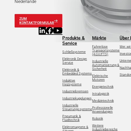
Niederlande
ZUM
KONTAKTFORMULAR
Produkte &
Märkte
Über 
Service
Fahrerlose
Wer wir
Transportsysteme
Schließsysteme
Investo
(AGV/FTS)
Elektronik Design
Untern
Industrielle
Service
Automatisierung &
Nachhal
Sicherheit
Elektronik &
Embedded Systems
Standor
Elektrische
Motoren
Induktive
Heizsysteme
Energietechnik
Industriebremsen
Intralogistik
Industriekupplungen
Medizintechnik
Industrielle
Professionelle
Steuerungssysteme
Anwendungen
Pneumatik &
Robotik
Fluidtechnik
Weitere
Elektromagnete &
Industriebereiche
Aktoren