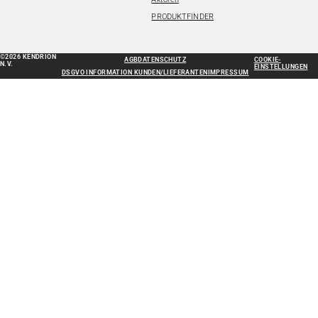
PRODUKTFINDER
©2026 KENDRION
AGB
DATENSCHUTZ
COOKIE-
N.V.
EINSTELLUNGEN
DSGVO INFORMATION KUNDEN/LIEFERANTEN
IMPRESSUM