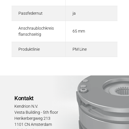
Passfedernut
ja
Anschraublochkreis
65 mm
flanschseitig
Produktlinie
PM Line
Kontakt
Kendrion N.V.
Vesta Building - 5th floor
Herikerbergweg 213
1101 CN Amsterdam