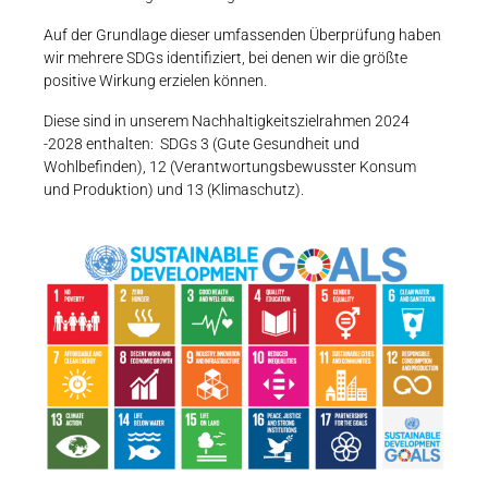
Karriere
Weitere Industriebereiche
PRODUKTFINDER
Auf der Grundlage dieser umfassenden Überprüfung haben
Druck- & Papierver
wir mehrere SDGs identifiziert, bei denen wir die größte
Newsroom
positive Wirkung erzielen können.
Bahntechnik
Diese sind in unserem Nachhaltigkeitszielrahmen 2024
Schiffbau
-2028 enthalten: SDGs 3 (Gute Gesundheit und
Wohlbefinden), 12 (Verantwortungsbewusster Konsum
Textilindustrie
Download-C
und Produktion) und 13 (Klimaschutz).
Produkt F
DEUTSCH
EN