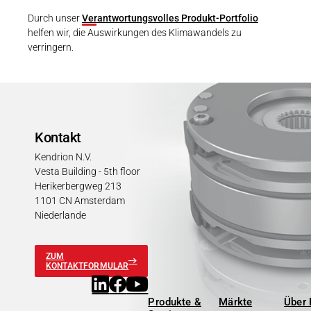
Durch unser
Verantwortungsvolles Produkt-Portfolio
helfen wir, die Auswirkungen des Klimawandels zu
verringern.
Kontakt
Kendrion N.V.
Vesta Building - 5th floor
Herikerbergweg 213
1101 CN Amsterdam
Niederlande
ZUM
KONTAKTFORMULAR
Produkte &
Märkte
Über 