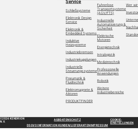
Service
Fahrerlose
Wer wir
Transportsysteme
Schließsysteme
Investo
(AGV/FTS)
Elektronik Design
Untern
Industrielle
Service
Automatisierung &
Nachhal
Sicherheit
Elektronik &
Embedded Systems
Standor
Elektrische
Motoren
Induktive
Heizsysteme
Energietechnik
Industriebremsen
Intralogistik
Industriekupplungen
Medizintechnik
Industrielle
Professionelle
Steuerungssysteme
Anwendungen
Pneumatik &
Robotik
Fluidtechnik
Weitere
Elektromagnete &
Industriebereiche
Aktoren
PRODUKTFINDER
©2026 KENDRION
AGB
DATENSCHUTZ
COOKIE-
N.V.
EINSTELLUNGEN
DSGVO INFORMATION KUNDEN/LIEFERANTEN
IMPRESSUM