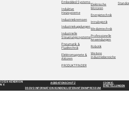
Embedded Systems
Standor
Elektrische
Motoren
Induktive
Heizsysteme
Energietechnik
Industriebremsen
Intralogistik
Industriekupplungen
Medizintechnik
Industrielle
Professionelle
Steuerungssysteme
Anwendungen
Pneumatik &
Robotik
Fluidtechnik
Weitere
Elektromagnete &
Industriebereiche
Aktoren
PRODUKTFINDER
©2026 KENDRION
AGB
DATENSCHUTZ
COOKIE-
N.V.
EINSTELLUNGEN
DSGVO INFORMATION KUNDEN/LIEFERANTEN
IMPRESSUM