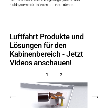
Karriere
Weitere Industriebereiche
PRODUKTFINDER
Fluidsysteme für Toiletten und Bordküchen.
Druck- & Papierver
Newsroom
Bahntechnik
Schiffbau
Luftfahrt Produkte und
Textilindustrie
Downl
Lösungen für den
Kabinenbereich - Jetzt
Prod
Videos anschauen!
DEU
1
2