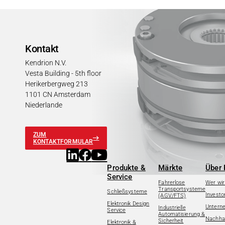
Kontakt
Kendrion N.V.
Vesta Building - 5th floor
Herikerbergweg 213
1101 CN Amsterdam
Niederlande
ZUM
KONTAKTFORMULAR
Produkte &
Märkte
Über 
Service
Fahrerlose
Wer wir
Transportsysteme
Schließsysteme
Investo
(AGV/FTS)
Elektronik Design
Untern
Industrielle
Service
Automatisierung &
Nachhal
Sicherheit
Elektronik &