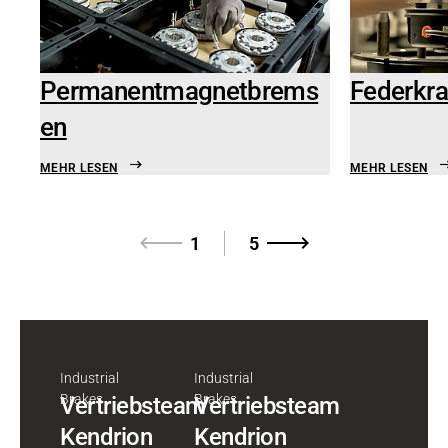
Permanentmagnetbrems
Federkr
en
MEHR LESEN
MEHR LESEN
1
5
Industrial
Industrial
Brakes
Brakes
Vertriebsteam
Vertriebsteam
Kendrion
Kendrion