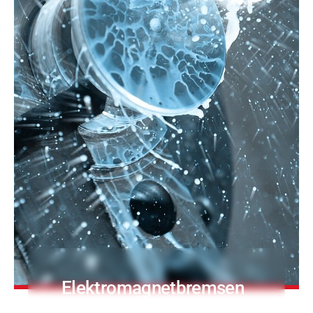
Druck- & Papierver
PRODUKTFINDER
Bahntechnik
Schiffbau
Textilindustrie
Elektromagnetbremsen