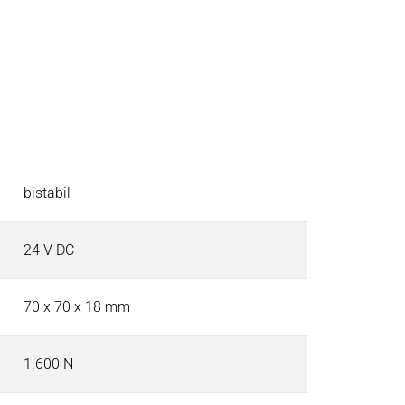
Aktivverriegelnd (AL)
bistabil
24 V DC
70 x 70 x 18 mm
1.600 N