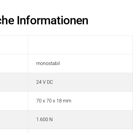
che Informationen
Selbstverriegelnd (SL)
monostabil
24 V DC
70 x 70 x 18 mm
1.600 N