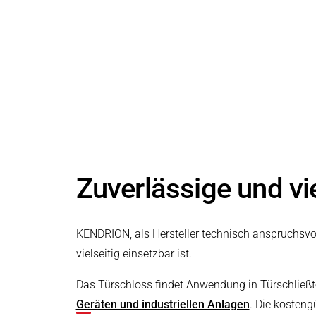
Druck- & Papierver
PRODUKTFINDER
für industrielle Anwendungen –
Bahntechnik
maßgeschneiderte Sicherheit, robuste
Bauweise und langlebige Performance
Schiffbau
hergestellt in Europa.
Textilindustrie
Zuverlässige und vie
KENDRION, als Hersteller technisch anspruchsvo
vielseitig einsetzbar ist.
Das Türschloss findet Anwendung in Türschließ
Geräten und industriellen Anlagen
. Die kosten