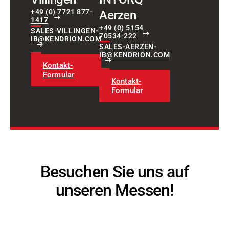
+49 (0) 7721 877-
Aerzen
1417
+49 (0) 5154
SALES-VILLINGEN-
70534-222
IB@KENDRION.COM
SALES-AERZEN-
IB@KENDRION.COM
Kontakt-
Formular
Kontakt-
Formular
Besuchen Sie uns auf
unseren Messen!