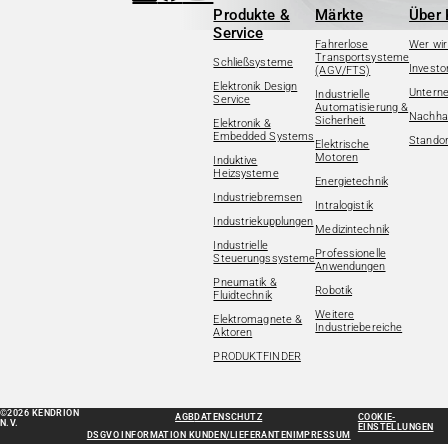
Produkte &
Märkte
Über 
Service
Fahrerlose
Wer wir
Transportsysteme
Schließsysteme
Investo
(AGV/FTS)
Elektronik Design
Untern
Industrielle
Service
Automatisierung &
Nachhal
Sicherheit
Elektronik &
Embedded Systems
Standor
Elektrische
Motoren
Induktive
Heizsysteme
Energietechnik
Industriebremsen
Intralogistik
Industriekupplungen
Medizintechnik
Industrielle
Professionelle
Steuerungssysteme
Anwendungen
Pneumatik &
Robotik
Fluidtechnik
Weitere
Elektromagnete &
Industriebereiche
Aktoren
PRODUKTFINDER
©2026 KENDRION
AGB
DATENSCHUTZ
COOKIE-
N.V.
EINSTELLUNGEN
DSGVO INFORMATION KUNDEN/LIEFERANTEN
IMPRESSUM