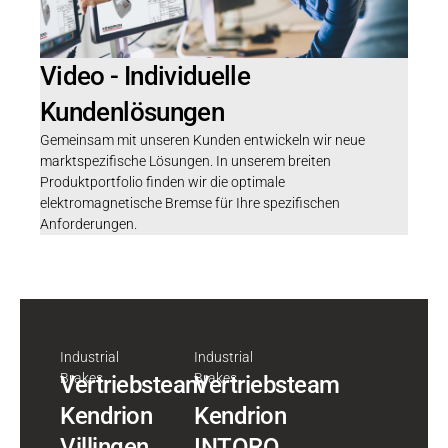
Video - Individuelle
Kundenlösungen
Gemeinsam mit unseren Kunden entwickeln wir neue
marktspezifische Lösungen. In unserem breiten
Produktportfolio finden wir die optimale
elektromagnetische Bremse für Ihre spezifischen
Anforderungen.
Industrial
Industrial
Brakes
Brakes
Vertriebsteam
Vertriebsteam
Kendrion
Kendrion
Villingen
INTORQ