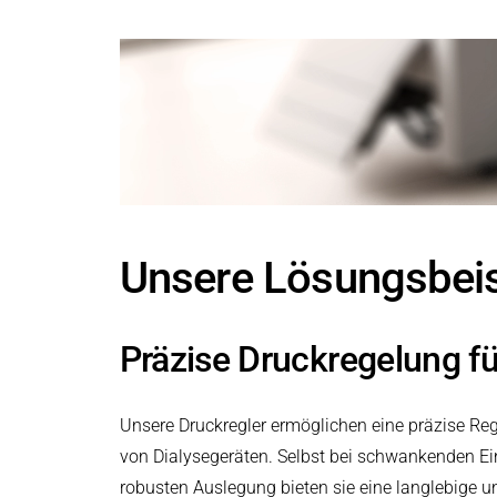
Druck- & Papierver
PRODUKTFINDER
Bahntechnik
Schiffbau
Textilindustrie
Unsere Lösungsbeisp
Präzise Druckregelung f
Unsere Druckregler ermöglichen eine präzise Re
von Dialysegeräten. Selbst bei schwankenden Ein
robusten Auslegung bieten sie eine langlebige u