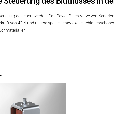
e Steuerung des Blutflusses in de
uverlässig gesteuert werden. Das Power Pinch Valve von Kendrion
mkraft von 42 N und unsere speziell entwickelte schlauchschon
uchmaterialien.