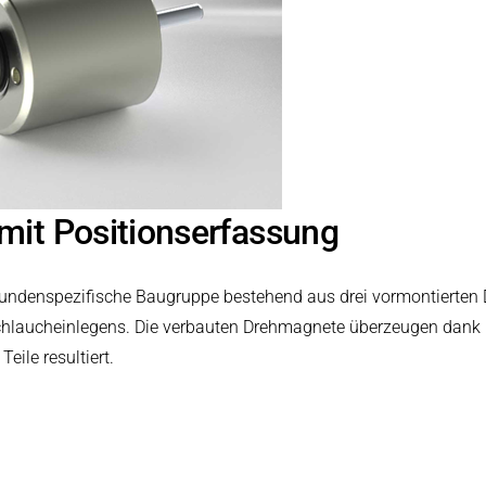
it Positionserfassung
 kundenspezifische Baugruppe bestehend aus drei vormontierte
laucheinlegens. Die verbauten Drehmagnete überzeugen dank i
eile resultiert.