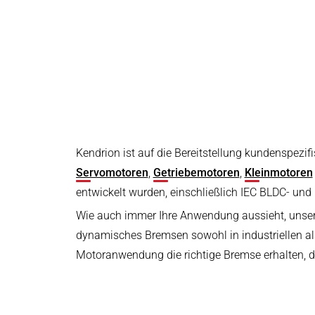
Druck- & Papierver
Hochleistungs-Bremssysteme für
PRODUKTFINDER
Elektromotoren – Für maximale
Bahntechnik
Präzision und hohe Bremskraft
Schiffbau
Textilindustrie
Kendrion ist auf die Bereitstellung kundenspezifi
Servomotoren
,
Getriebemotoren
,
Kleinmotoren
entwickelt wurden, einschließlich IEC BLDC- und
Wie auch immer Ihre Anwendung aussieht, unser
dynamisches Bremsen sowohl in industriellen al
Motoranwendung die richtige Bremse erhalten, die