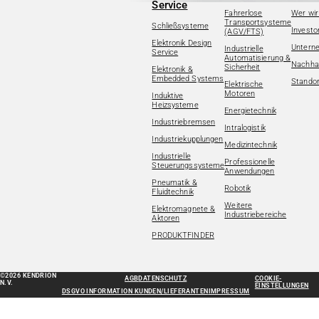
Service
Fahrerlose
Wer wir
Transportsysteme
Schließsysteme
Investo
(AGV/FTS)
Elektronik Design
Untern
Industrielle
Service
Automatisierung &
Nachhal
Sicherheit
Elektronik &
Embedded Systems
Standor
Elektrische
Motoren
Induktive
Heizsysteme
Energietechnik
Industriebremsen
Intralogistik
Industriekupplungen
Medizintechnik
Industrielle
Professionelle
Steuerungssysteme
Anwendungen
Pneumatik &
Robotik
Fluidtechnik
Weitere
Elektromagnete &
Industriebereiche
Aktoren
PRODUKTFINDER
©2026 KENDRION
AGB
DATENSCHUTZ
COOKIE-
N.V.
EINSTELLUNGEN
DSGVO INFORMATION KUNDEN/LIEFERANTEN
IMPRESSUM