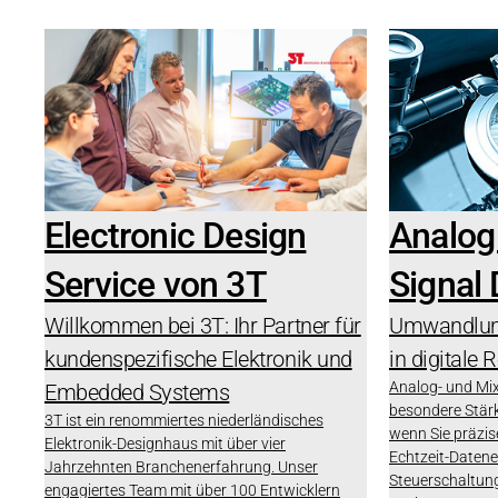
Electronic Design
Analog
Service von 3T
Signal
Willkommen bei 3T: Ihr Partner für
Umwandlung
kundenspezifische Elektronik und
in digitale 
Analog- und Mix
Embedded Systems
besondere Stärk
3T ist ein renommiertes niederländisches
wenn Sie präzis
Elektronik-Designhaus mit über vier
Echtzeit-Daten
Jahrzehnten Branchenerfahrung. Unser
Steuerschaltung
engagiertes Team mit über 100 Entwicklern