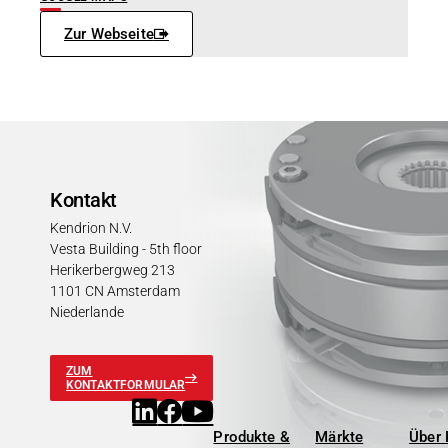
Zur Webseite
Kontakt
Kendrion N.V.
Vesta Building - 5th floor
Herikerbergweg 213
1101 CN Amsterdam
Niederlande
ZUM
KONTAKTFORMULAR
Produkte &
Märkte
Über 