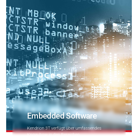
Druck- & Papierver
PRODUKTFINDER
Bahntechnik
Schiffbau
Textilindustrie
Embedded Software
Kendrion 3T verfügt über umfassendes
Know-how in den Bereichen