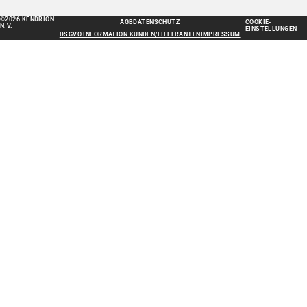
©2026 KENDRION
AGB
DATENSCHUTZ
COOKIE-
N.V.
EINSTELLUNGEN
DSGVO INFORMATION KUNDEN/LIEFERANTEN
IMPRESSUM