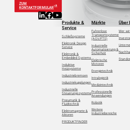
ZUM
KONTAKTFORMULAR
Produkte &
Märkte
Über 
Service
Fahrerlose
Wer wir
Transportsysteme
Schließsysteme
Investo
(AGV/FTS)
Elektronik Design
Untern
Industrielle
Service
Automatisierung &
Nachhal
Sicherheit
Elektronik &
Embedded Systems
Standor
Elektrische
Motoren
Induktive
Heizsysteme
Energietechnik
Industriebremsen
Intralogistik
Industriekupplungen
Medizintechnik
Industrielle
Professionelle
Steuerungssysteme
Anwendungen
Pneumatik &
Robotik
Fluidtechnik
Weitere
Elektromagnete &
Industriebereiche
Aktoren
PRODUKTFINDER