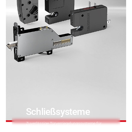
Druck- & Papierver
PRODUKTFINDER
Bahntechnik
Schiffbau
Textilindustrie
Schließsysteme
Zuverlässige Türverriegelungssysteme für
industrielle Anwendungen –