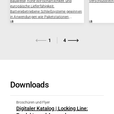
Bauweise, hohe Wirtschaftlichkeit und
Verschlusstech
europäische Lieferfähigkeit.
Batteriebetriebene Schließsysteme gewinnen
in Anwendungen wie Paketstationen,
Schließfachsystemen, Verkaufsautomaten,
sowie in medizinischen Geräte- und
Medikamentenschränken zunehmend an
Bedeutung. Gleichzeitig steigen die
1
4
Anforderungen an Energieeffizienz, Bauraum
und Versorgungssicherheit. Hersteller stehen
vor der Herausforderung, kompakte und
zuverlässige Schließlösungen zu entwickeln,
die lange Batterielaufzeiten gewährleisten
und zugleich wirtschaftlich umsetzbar sind.
Downloads
Broschüren und Flyer
Digitaler Katalog | Locking Line: