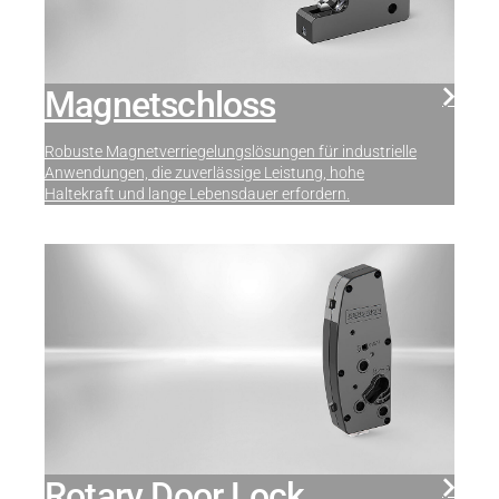
Magnetschloss
Robuste Magnetverriegelungslösungen für industrielle
Anwendungen, die zuverlässige Leistung, hohe
Haltekraft und lange Lebensdauer erfordern.
Rotary Door Lock