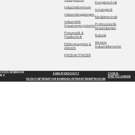
Heizsysteme
Energietechnik
Industriebremsen
Intralogistik
Industriekupplungen
Medizintechnik
Industrielle
Professionelle
Steuerungssysteme
Anwendungen
Pneumatik &
Robotik
Fluidtechnik
Weitere
Elektromagnete &
Industriebereiche
Aktoren
PRODUKTFINDER
©2026 KENDRION
AGB
DATENSCHUTZ
COOKIE-
N.V.
EINSTELLUNGEN
DSGVO INFORMATION KUNDEN/LIEFERANTEN
IMPRESSUM