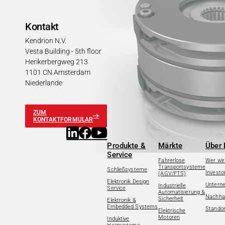
Kontakt
Kendrion N.V.
Vesta Building - 5th floor
Herikerbergweg 213
1101 CN Amsterdam
Niederlande
ZUM
KONTAKTFORMULAR
Produkte &
Märkte
Über 
Service
Fahrerlose
Wer wir
Transportsysteme
Schließsysteme
Investo
(AGV/FTS)
Elektronik Design
Untern
Industrielle
Service
Automatisierung &
Nachhal
Sicherheit
Elektronik &
Embedded Systems
Standor
Elektrische
Motoren
Induktive