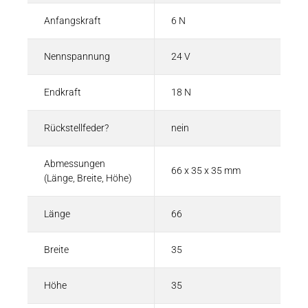
Anfangskraft
6 N
Nennspannung
24 V
Endkraft
18 N
Rückstellfeder?
nein
Abmessungen
66 x 35 x 35 mm
(Länge, Breite, Höhe)
Länge
66
Breite
35
Höhe
35