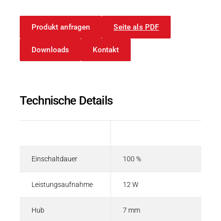
Karriere
Weitere Industriebereiche
PRODUKTFINDER
Druck- & Papierver
Produkt anfragen
Seite als PDF
Newsroom
Bahntechnik
Downloads
Kontakt
Schiffbau
Textilindustrie
Download-C
Technische Details
Produkt F
Beschreibung
Wert
DEUTSCH
EN
Einschaltdauer
100 %
Leistungsaufnahme
12 W
Hub
7 mm