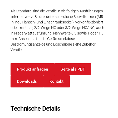
Karriere
Weitere Industriebereiche
PRODUKTFINDER
Druck- & Papierver
Als Standard sind die Ventile in vielfältigen Ausführungen
lieferbar wie z. B.: drei unterschiedliche Sockelformen (M5
Newsroom
Bahntechnik
Inline-, Flansch- und Einschraubsockel), vorkonfektioniert
oder mit Litze, 2/2-Wege-NC oder 3/2-Wege-NO/ NC, auch
Schiffbau
in Niederwattausführung, Nennweite 0,5 sowie 1 oder 1,5
mm. Anschluss für die Gerätesteckdose,
Textilindustrie
Bestromungsanzeige und Löschdiode siehe Zubehör
Download-C
Ventile.
Produkt F
Produkt anfragen
Seite als PDF
DEUTSCH
EN
Downloads
Kontakt
Technische Details