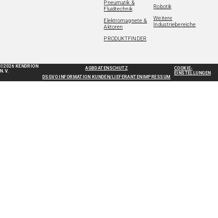
Pneumatik &
Robotik
Fluidtechnik
Weitere
Elektromagnete &
Industriebereiche
Aktoren
PRODUKTFINDER
©2026 KENDRION
AGB
DATENSCHUTZ
COOKIE-
N.V.
EINSTELLUNGEN
DSGVO INFORMATION KUNDEN/LIEFERANTEN
IMPRESSUM