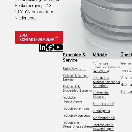
Herikerbergweg 213
1101 CN Amsterdam
Niederlande
ZUM
KONTAKTFORMULAR
Produkte &
Märkte
Über 
Service
Fahrerlose
Wer wir
Transportsysteme
Schließsysteme
Investo
(AGV/FTS)
Elektronik Design
Untern
Industrielle
Service
Automatisierung &
Nachhal
Sicherheit
Elektronik &
Embedded Systems
Standor
Elektrische
Motoren
Induktive
Heizsysteme
Energietechnik
Industriebremsen
Intralogistik
Industriekupplungen
Medizintechnik
Industrielle
Professionelle
Steuerungssysteme
Anwendungen