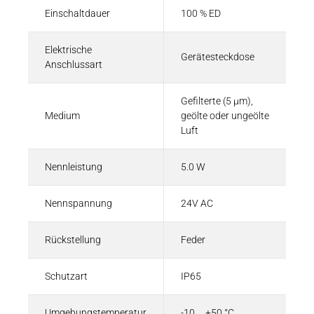
Einschaltdauer
100 % ED
Elektrische
Gerätesteckdose
Anschlussart
Gefilterte (5 µm),
Medium
geölte oder ungeölte
Luft
Nennleistung
5.0 W
Nennspannung
24V AC
Rückstellung
Feder
Schutzart
IP65
Umgebungstemperatur
-10 ... +50 °C