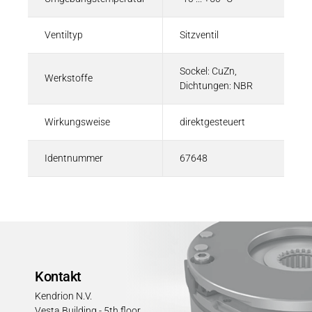
Ventiltyp
Sitzventil
Sockel: CuZn,
Werkstoffe
Dichtungen: NBR
Wirkungsweise
direktgesteuert
Identnummer
67648
Kontakt
Kendrion N.V.
Vesta Building - 5th floor