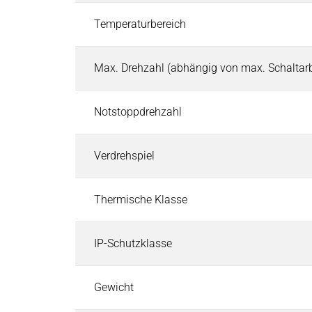
Pneumatische Zeitventile
Temperaturbereich
Fluid-Boards & Air-Boards
Pinch Valves
Max. Drehzahl (abhängig von max. Schaltarb
Elektromagnete & Aktoren
Elektromagnete & Aktoren
Suchen
Palettenstopper
Notstoppdrehzahl
Hubmagnete
Haftmagnete
Verdrehspiel
Schwingmagnete
Verriegelungsmagnete
Thermische Klasse
Drehmagnete
Optische Shutter
IP-Schutzklasse
Schlauchklemmventile
Permanentmagnete
PRODUKTFINDER
Gewicht
Märkte