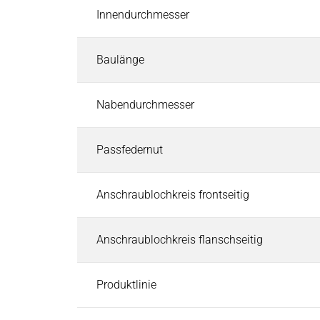
Innendurchmesser
Energietechnik
Energietechnik
Suchen
Windkraft
Baulänge
Energieverteilung
Intralogistik
Nabendurchmesser
Intralogistik
Suchen
Flurförderzeuge
Passfedernut
Krananlagen und Hebezeuge
Fördertechnik
Anschraublochkreis frontseitig
Medizintechnik
Medizintechnik
Suchen
Anschraublochkreis flanschseitig
Analyse & Labortechnologie
Anästhesie & Beatmungsgerätetechnik
Dentaltechnologie
Produktlinie
Dialyse