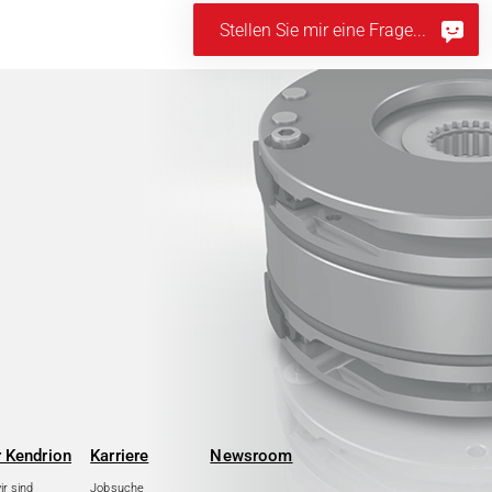
Stellen Sie mir eine Frage...
 Kendrion
Karriere
Newsroom
r sind
Jobsuche