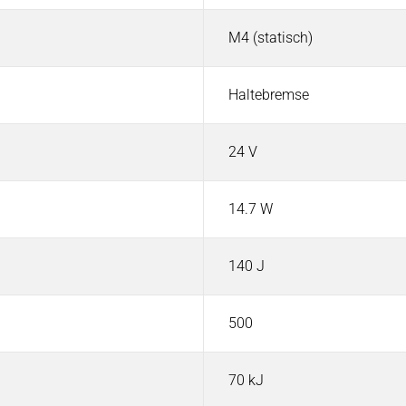
M4 (statisch)
Haltebremse
24 V
14.7 W
140 J
500
70 kJ