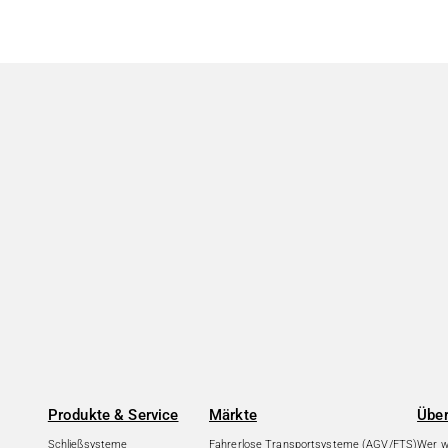
Produkte & Service
Märkte
Über
Schließsysteme
Fahrerlose Transportsysteme (AGV/FTS)
Wer wi