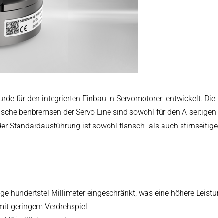
arbeitung
08
rde für den integrierten Einbau in Servomotoren entwickelt. Di
scheibenbremsen der Servo Line sind sowohl für den A-seitigen al
 der Standardausführung ist sowohl flansch- als auch stirnseiti
ige hundertstel Millimeter eingeschränkt, was eine höhere Leist
it geringem Verdrehspiel