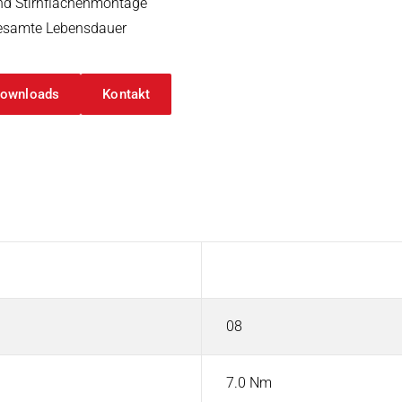
nd Stirnflächenmontage
gesamte Lebensdauer
ownloads
Kontakt
Wert
08
7.0 Nm