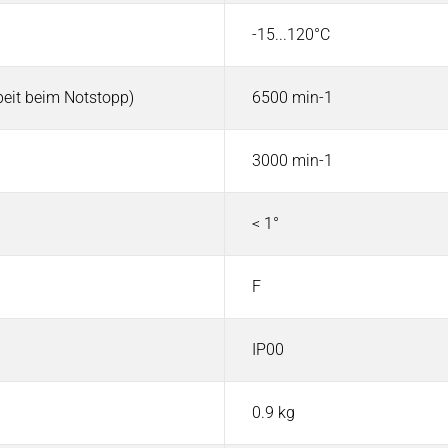
-15...120°C
eit beim Notstopp)
6500 min-1
3000 min-1
< 1°
F
IP00
0.9 kg