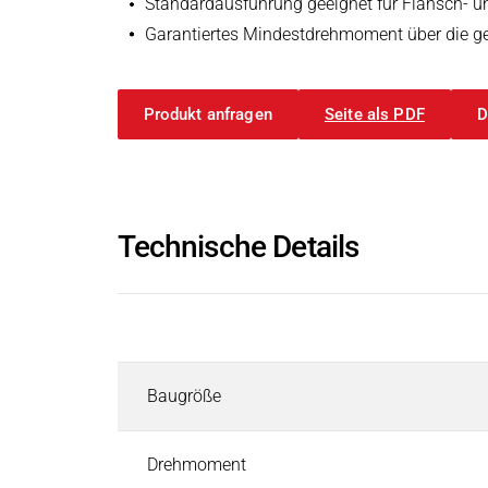
Standardausführung geeignet für Flansch- u
Induktoren
Garantiertes Mindestdrehmoment über die 
Rolleninduktoren für Heizwalzen
Industriebremsen
Industriebremsen
Suchen
Produkt anfragen
Seite als PDF
D
Permanentmagnetbremsen
Federkraftbremsen
Elektromagnetbremsen
Elektronische Module und Gleichrichter
Technische Details
Service & Ersatzteile
Individuelle Kundenlösungen
Industriekupplungen
Beschreibung
Industriekupplungen
Suchen
Elektromagnetische Kupplungen
Baugröße
Kupplungs-Brems-Kombination
Magnetpulver-Kupplung & Bremse
Drehmoment
Pneumatische Bremsen und Kupplungen - Airflex