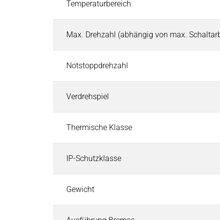
Temperaturbereich
Pneumatische Zeitventile
Fluid-Boards & Air-Boards
Pinch Valves
Max. Drehzahl (abhängig von max. Schaltarb
Elektromagnete & Aktoren
Elektromagnete & Aktoren
Suchen
Notstoppdrehzahl
Palettenstopper
Hubmagnete
Verdrehspiel
Haftmagnete
Schwingmagnete
Thermische Klasse
Verriegelungsmagnete
Drehmagnete
IP-Schutzklasse
Optische Shutter
Schlauchklemmventile
Permanentmagnete
Gewicht
PRODUKTFINDER
Märkte