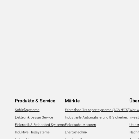
Produkte & Service
Märkte
Über
Schließsysteme
Fahrerlose Transportsysteme (AGV/FTS)
Wer wi
Elektronik Design Service
Industrielle Automatisierung & Sicherheit
Invest
Elektronik & Embedded Systems
Elektrische Motoren
Unter
Induktive Heizsysteme
Energietechnik
Nachha