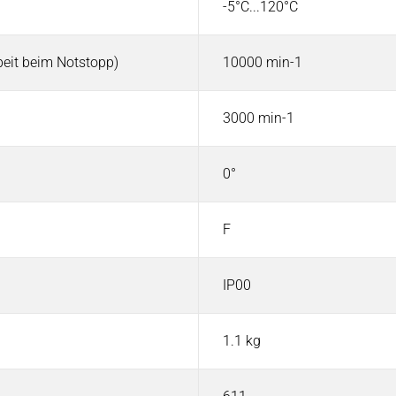
-5°C...120°C
eit beim Notstopp)
10000 min-1
3000 min-1
0°
F
IP00
1.1 kg