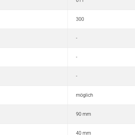
611
300
-
-
-
möglich
90 mm
40 mm