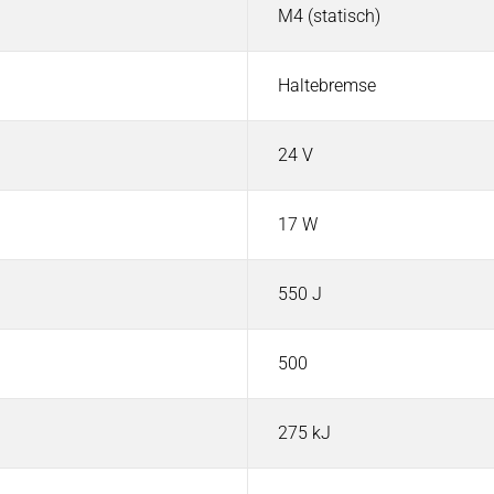
M4 (statisch)
Haltebremse
24 V
17 W
550 J
500
275 kJ