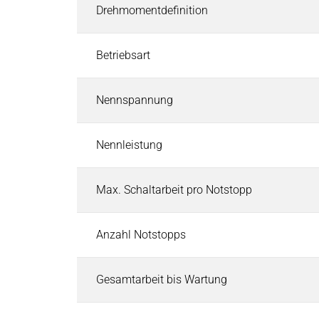
Industrielle Steuerungssysteme
Drehmomentdefinition
Industrielle Steuerungssysteme
Suchen
EtherCAT I/O und Steuerungen
Betriebsart
Industriesteuerungen
Industrie-Touchpanels
Nennspannung
Software für Industriesteuerungen
CODESYS Starterkits
Nennleistung
Motion-Steuerung
Sicherheitssteuerung und Safety I/O
Roboter-Sicherheitsarchitektur
Max. Schaltarbeit pro Notstopp
Cyber Security
Pneumatik & Fluidtechnik
Anzahl Notstopps
Pneumatik & Fluidtechnik
Suchen
Magnetventile
Gesamtarbeit bis Wartung
Mechanische & Pneumatische Ventile
Druckregler