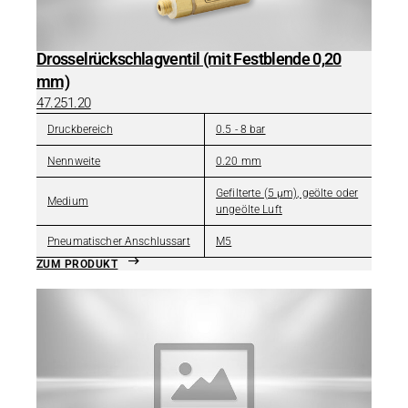
Drosselrückschlagventil (mit Festblende 0,20
mm)
47.251.20
Druckbereich
0.5 - 8 bar
Nennweite
0.20 mm
Gefilterte (5 µm), geölte oder
Medium
ungeölte Luft
Pneumatischer Anschlussart
M5
ZUM PRODUKT