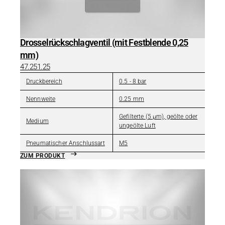
Drosselrückschlagventil (mit Festblende 0,25
mm)
47.251.25
Druckbereich
0.5 - 8 bar
Nennweite
0.25 mm
Gefilterte (5 µm), geölte oder
Medium
ungeölte Luft
Pneumatischer Anschlussart
M5
ZUM PRODUKT