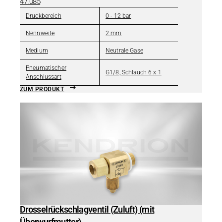
47.085
Druckbereich
0 - 12 bar
Nennweite
2 mm
Medium
Neutrale Gase
Pneumatischer
G1/8, Schlauch 6 x 1
Anschlussart
ZUM PRODUKT
Drosselrückschlagventil (Zuluft) (mit
Überwurfmutter)