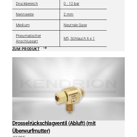
Druckbereich
0 - 12 bar
Nennweite
2 mm
Medium
Neutrale Gase
Pneumatischer
M5, Schlauch 6 x 1
Anschlussart
ZUM PRODUKT
Drosselrückschlagventil (Abluft) (mit
Überwurfmutter)