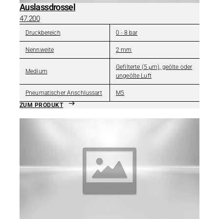
Auslassdrossel
47.200
Druckbereich
0 - 8 bar
Nennweite
2 mm
Gefilterte (5 µm), geölte oder
Medium
ungeölte Luft
Pneumatischer Anschlussart
M5
ZUM PRODUKT