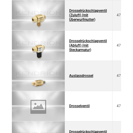
Drosselrückschlagventil
(Zuluft) (mit
47.086
Überwurfmutter)
Drosselrückschlagventil
(Abluft) (mit
47.090
Steckarmatur)
Auslassdrossel
47.200
Drosselventil
47.220
Drosselrückschlagventil