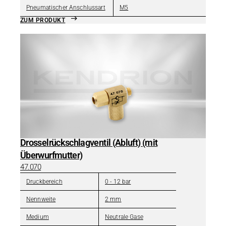
Pneumatischer Anschlussart
M5
ZUM PRODUKT
Drosselrückschlagventil (Abluft) (mit
Überwurfmutter)
47.070
Druckbereich
0 - 12 bar
Nennweite
2 mm
Medium
Neutrale Gase