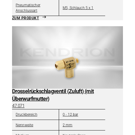
Pneumatischer
M5, Schlauch 5 x 1
Anschlussart
ZUM PRODUKT
Drosselrückschlagventil (Zuluft) (mit
Überwurfmutter)
47.071
Druckbereich
0 - 12 bar
Nennweite
2 mm