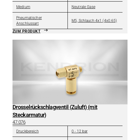
Medium
Neutrale Gase
Pneumatischer
M5, Schlauch 4x1 (4x0.65)
Anschlussart
ZUM PRODUKT
Drosselrückschlagventil (Zuluft) (mit
Steckarmatur)
47.076
Druckbereich
0 - 12 bar