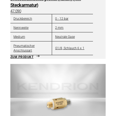
Steckarmatur)
47.090
Druckbereich
0 - 12 bar
Nennweite
2 mm
Medium
Neutrale Gase
Pneumatischer
G1/8, Schlauch 6 x 1
Anschlussart
ZUM PRODUKT