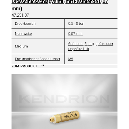
Drosselrückschlagventil (mit Festblende 0,07
mm)
47.251.07
Druckbereich
0.5 - 8 bar
Nennweite
0.07 mm
Gefilterte (5 µm), geölte oder
Medium
ungeölte Luft
Pneumatischer Anschlussart
M5
ZUM PRODUKT