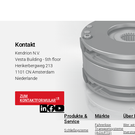
Kontakt
Kendrion N.V.
Vesta Building - 5th floor
Herikerbergweg 213
1101 CN Amsterdam
Niederlande
ZUM
KONTAKTFORMULAR
Produkte &
Märkte
Über 
Service
Fahrerlose
Wer wir
Transportsysteme
Schließsysteme
Investo
(AGV/FTS)