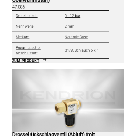
47.086
Druckbereich
0 - 12 bar
Nennweite
2 mm
Medium
Neutrale Gase
Pneumatischer
G1/8, Schlauch 6 x 1
Anschlussart
ZUM PRODUKT
Drosselrückschlagventil (Abluft) (mit