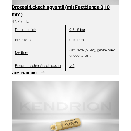
Drosselrückschlagventil (mit Festblende 0,10
mm)
47.251.10
Druckbereich
0.5 - 8 bar
Nennweite
0.10 mm
Gefilterte (5 µm), geölte oder
Medium
ungeölte Luft
Pneumatischer Anschlussart
M5
ZUM PRODUKT