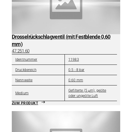
Drosselrückschlagventil (mit Festblende 0,60
mm)
47.251.60
Identnummer
11983
Druckbereich
0.5 - 8 bar
Nennweite
0.60 mm
Gefilterte (5 µm), geölte
Medium
oder ungeölte Luft
ZUM PRODUKT