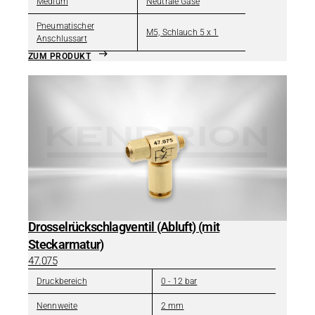
Medium
Neutrale Gase
Pneumatischer
M5, Schlauch 5 x 1
Anschlussart
ZUM PRODUKT
Drosselrückschlagventil (Abluft) (mit
Steckarmatur)
47.075
Druckbereich
0 - 12 bar
Nennweite
2 mm