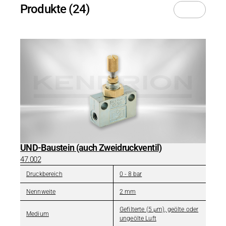
Produkte (24)
UND-Baustein (auch Zweidruckventil)
47.002
Druckbereich
0 - 8 bar
Nennweite
2 mm
Gefilterte (5 µm), geölte oder
Medium
ungeölte Luft