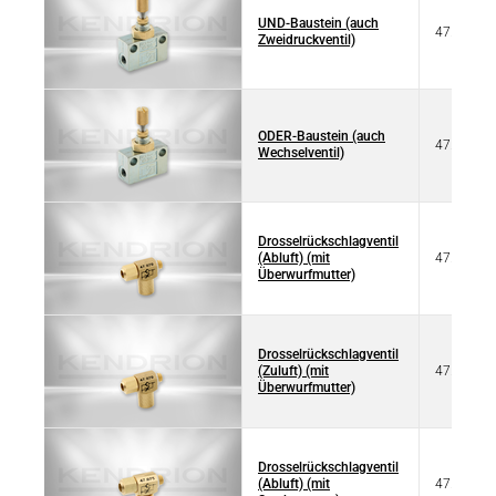
UND-Baustein (auch
47.002
Zweidruckventil)
ODER-Baustein (auch
47.003
Wechselventil)
Drosselrückschlagventil
(Abluft) (mit
47.070
Überwurfmutter)
Drosselrückschlagventil
(Zuluft) (mit
47.071
Überwurfmutter)
Drosselrückschlagventil
(Abluft) (mit
47.075