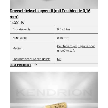
Drosselrückschlagventil (mit Festblende 0,16
mm)
47.251.16
Druckbereich
0.5 - 8 bar
Nennweite
0.16 mm
Gefilterte (5 µm), geölte oder
Medium
ungeölte Luft
Pneumatischer Anschlussart
M5
ZUM PRODUKT