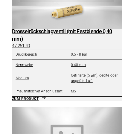
Drosselrückschlagventil (mit Festblende 0,40
mm)
47.251.40
Druckbereich
0.5 - 8 bar
Nennweite
0.40 mm
Gefilterte (5 µm), geölte oder
Medium
ungeölte Luft
Pneumatischer Anschlussart
M5
ZUM PRODUKT