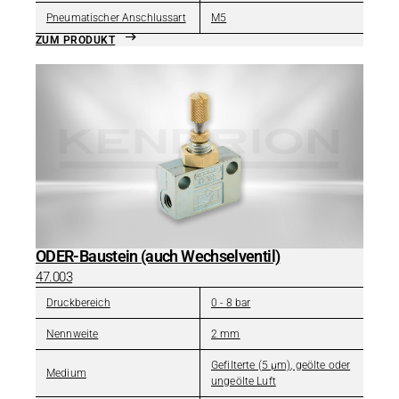
Pneumatischer Anschlussart
M5
ZUM PRODUKT
ODER-Baustein (auch Wechselventil)
47.003
Druckbereich
0 - 8 bar
Nennweite
2 mm
Gefilterte (5 µm), geölte oder
Medium
ungeölte Luft