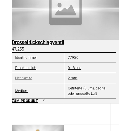
Drosselrückschlagventil
47.255
Identnummer
77950
Druckbereich
0 - 8 bar
Nennweite
2 mm
Gefilterte (5 µm), geölte
Medium
oder ungeölte Luft
ZUM PRODUKT
Titel
Typ