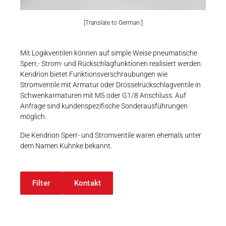
Karriere
Weitere Industriebereiche
PRODUKTFINDER
Druck- & Papierver
[Translate to German:]
Newsroom
Bahntechnik
Mit Logikventilen können auf simple Weise pneumatische
Schiffbau
Sperr,- Strom- und Rückschlagfunktionen realisiert werden.
Kendrion bietet Funktionsverschraubungen wie
Textilindustrie
Stromventile mit Armatur oder Drosselrückschlagventile in
Download-C
Schwenkarmaturen mit M5 oder G1/8 Anschluss. Auf
Anfrage sind kundenspezifische Sonderausführungen
Produkt F
möglich.
Die Kendrion Sperr- und Stromventile waren ehemals unter
dem Namen Kuhnke bekannt.
DEUTSCH
EN
Filter
Kontakt