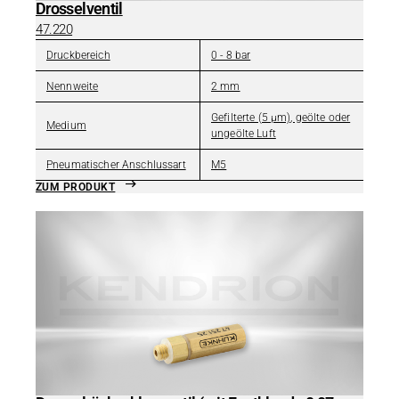
Drosselventil
47.220
Druckbereich
0 - 8 bar
Nennweite
2 mm
Gefilterte (5 µm), geölte oder
Medium
ungeölte Luft
Pneumatischer Anschlussart
M5
ZUM PRODUKT