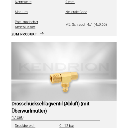
Nennweite
2 mm
Medium
Neutrale Gase
Pneumatischer
M5, Schlauch 4x1 (4x0.65)
Anschlussart
ZUM PRODUKT
Drosselrückschlagventil (Abluft) (mit
Überwurfmutter)
47.080
Druckbereich
0 - 12 bar