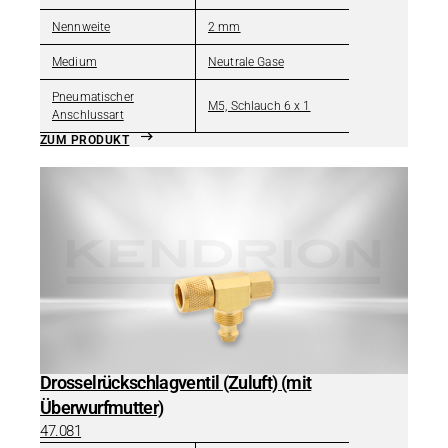
Nennweite
2 mm
Medium
Neutrale Gase
Pneumatischer
M5, Schlauch 6 x 1
Anschlussart
ZUM PRODUKT
Drosselrückschlagventil (Zuluft) (mit
Überwurfmutter)
47.081