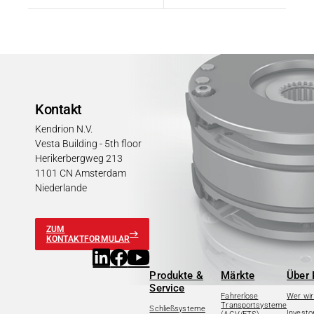
Kontakt
Kendrion N.V.
Vesta Building - 5th floor
Herikerbergweg 213
1101 CN Amsterdam
Niederlande
ZUM
KONTAKTFORMULAR
Produkte &
Märkte
Über 
Service
Fahrerlose
Wer wir
Transportsysteme
Schließsysteme
Investo