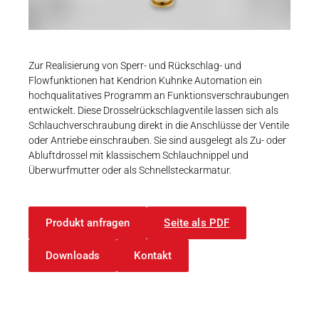
Karriere
Weitere Industriebereiche
PRODUKTFINDER
Druck- & Papierver
Newsroom
Bahntechnik
Zur Realisierung von Sperr- und Rückschlag- und
Flowfunktionen hat Kendrion Kuhnke Automation ein
Schiffbau
hochqualitatives Programm an Funktionsverschraubungen
entwickelt. Diese Drosselrückschlagventile lassen sich als
Textilindustrie
Download-C
Schlauchverschraubung direkt in die Anschlüsse der Ventile
oder Antriebe einschrauben. Sie sind ausgelegt als Zu- oder
Produkt F
Abluftdrossel mit klassischem Schlauchnippel und
Überwurfmutter oder als Schnellsteckarmatur.
DEUTSCH
EN
Produkt anfragen
Seite als PDF
Downloads
Kontakt