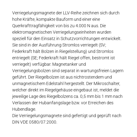
Karriere
Weitere Industriebereiche
PRODUKTFINDER
Druck- & Papierver
Verriegelungsmagnete der LLV-Reihe zeichnen sich durch
hohe Kräfte, kompakte Bauform und einer eine
Newsroom
Bahntechnik
Querkrafttragfähigkeit von bis zu 4.000 N aus. Die
elektromagnetischen Verriegelungseinheiten wurden
Schiffbau
speziell für den Einsatz in Schutzvorrichtungen entwickelt.
Sie sind in der Ausführung Stromlos verriegelt (SV;
Textilindustrie
Federkraft hält Bolzen in Riegelstellung) und Stromlos
Download-C
entriegelt (SE; Federkraft hält Riegel offen, bestromt ist
verriegelt) verfügbar. Magnetanker und
Produkt F
Verriegelungsbolzen sind separat in wartungsfreien Lagern
geführt. Der Riegelbolzen ist aus nichtrostendem und
unmagnetischem Edelstahl hergestellt. Der Mikroschalter,
welcher direkt im Riegelgehäuse eingebaut ist, meldet die
DEUTSCH
EN
jeweilige Lage des Riegelbolzens ca. 0,5 mm bis 1 mm nach
Verlassen der Hubanfangslage bzw. vor Erreichen des
Hubendlage.
Die Verriegelungsmagnete sind gefertigt und geprüft nach
DIN VDE 0580/07.2000.