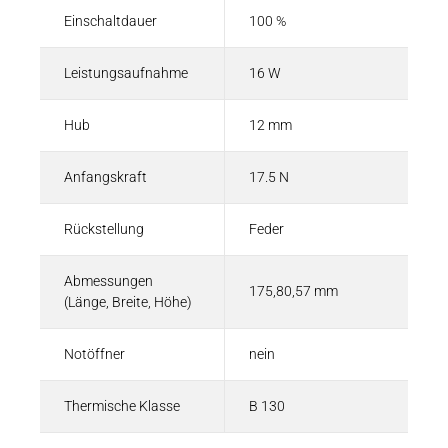
Einschaltdauer
100 %
Leistungsaufnahme
16 W
Hub
12 mm
Anfangskraft
17.5 N
Rückstellung
Feder
Abmessungen
175,80,57 mm
(Länge, Breite, Höhe)
Notöffner
nein
Thermische Klasse
B 130