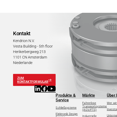
Kontakt
Kendrion N.V.
Vesta Building - 5th floor
Herikerbergweg 213
1101 CN Amsterdam
Niederlande
ZUM
KONTAKTFORMULAR
Produkte &
Märkte
Über 
Service
Fahrerlose
Wer wir
Transportsysteme
Schließsysteme
Investo
(AGV/FTS)
Elektronik Design
Untern
Industrielle