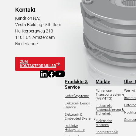
Kontakt
Kendrion N.V.
Vesta Building - 5th floor
Herikerbergweg 213
1101 CN Amsterdam
Niederlande
ZUM
KONTAKTFORMULAR
Produkte &
Märkte
Über 
Service
Fahrerlose
Wer wir
Transportsysteme
Schließsysteme
Investo
(AGV/FTS)
Elektronik Design
Untern
Industrielle
Service
Automatisierung &
Nachhal
Sicherheit
Elektronik &
Embedded Systems
Standor
Elektrische
Motoren
Induktive
Heizsysteme
Energietechnik