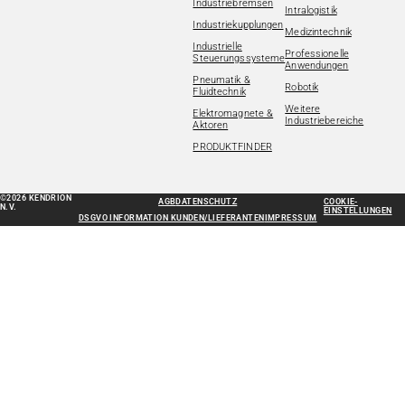
Industriebremsen
Intralogistik
Industriekupplungen
Medizintechnik
Industrielle
Professionelle
Steuerungssysteme
Anwendungen
Pneumatik &
Robotik
Fluidtechnik
Weitere
Elektromagnete &
Industriebereiche
Aktoren
PRODUKTFINDER
©2026 KENDRION
AGB
DATENSCHUTZ
COOKIE-
N.V.
EINSTELLUNGEN
DSGVO INFORMATION KUNDEN/LIEFERANTEN
IMPRESSUM