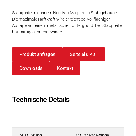
Karriere
Weitere Industriebereiche
PRODUKTFINDER
Druck- & Papierver
Stabgreifer mit einem Neodym Magnet im Stahlgehäuse.
Die maximale Haftkraft wird erreicht bei vollflächiger
Newsroom
Bahntechnik
Auflage auf einem metallischen Untergrund. Der Stabgreifer
hat mittiges Innengewinde.
Schiffbau
Textilindustrie
Download-C
Produkt anfragen
Seite als PDF
Produkt F
Downloads
Kontakt
DEUTSCH
EN
Technische Details
Beschreibung
Wert
Ausführung
Mit Innengewinde