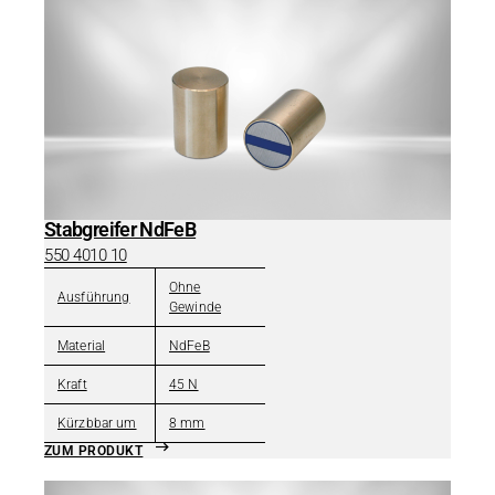
Stabgreifer NdFeB
550 4010 10
Ohne
Ausführung
Gewinde
Material
NdFeB
Kraft
45 N
Kürzbbar um
8 mm
ZUM PRODUKT