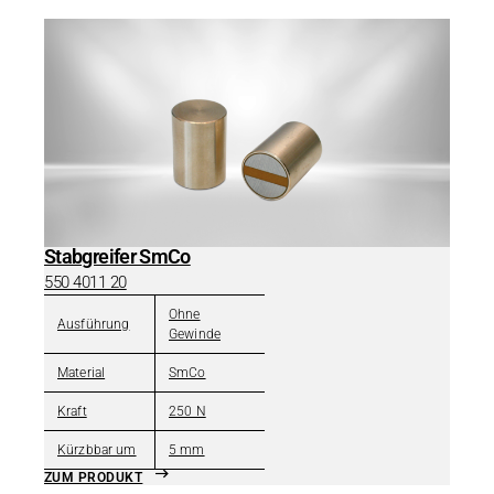
Stabgreifer SmCo
550 4011 20
Ohne
Ausführung
Gewinde
Material
SmCo
Kraft
250 N
Kürzbbar um
5 mm
ZUM PRODUKT