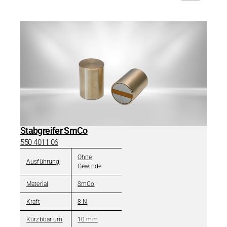
Stabgreifer SmCo
550 4011 06
Ohne
Ausführung
Gewinde
Material
SmCo
Kraft
8 N
Kürzbbar um
10 mm