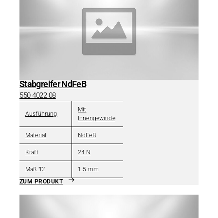
Stabgreifer NdFeB
550 4022 08
Mit
Ausführung
Innengewinde
Material
NdFeB
Kraft
24 N
Maß "D"
1.5 mm
ZUM PRODUKT