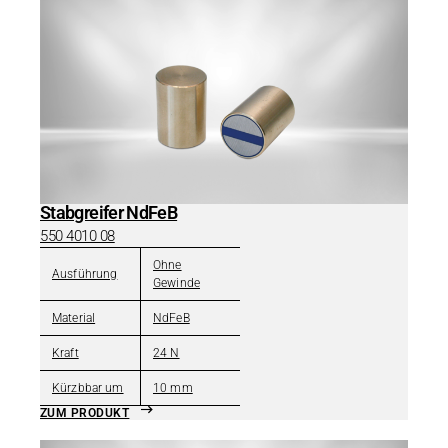
Stabgreifer NdFeB
550 4010 08
Ohne
Ausführung
Gewinde
Material
NdFeB
Kraft
24 N
Kürzbbar um
10 mm
ZUM PRODUKT