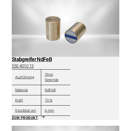
Stabgreifer NdFeB
550 4010 13
Ohne
Ausführung
Gewinde
Material
NdFeB
Kraft
70 N
Kürzbbar um
6 mm
ZUM PRODUKT