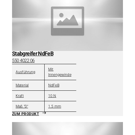
Stabgreifer NdFeB
550 4022 06
Mit
Ausführung
Innengewinde
Material
NdFeB
Kraft
10 N
Maß "D"
1.5 mm
ZUM PRODUKT