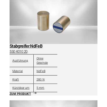
Stabgreifer NdFeB
550 4010 20
Ohne
Ausführung
Gewinde
Material
NdFeB
Kraft
280 N
Kürzbbar um
5 mm
ZUM PRODUKT