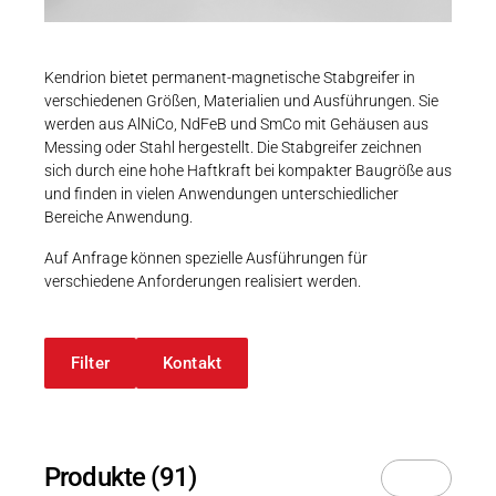
Karriere
Durchmesser (mm)
Weitere Industriebereiche
PRODUKTFINDER
Druck- & Papierver
-
Newsroom
Kendrion bietet permanent-magnetische Stabgreifer in
Bahntechnik
verschiedenen Größen, Materialien und Ausführungen. Sie
werden aus AlNiCo, NdFeB und SmCo mit Gehäusen aus
Schiffbau
Messing oder Stahl hergestellt. Die Stabgreifer zeichnen
Höhe (mm)
sich durch eine hohe Haftkraft bei kompakter Baugröße aus
Textilindustrie
Download-C
und finden in vielen Anwendungen unterschiedlicher
-
Bereiche Anwendung.
Produkt F
Auf Anfrage können spezielle Ausführungen für
verschiedene Anforderungen realisiert werden.
91 Ergebnisse
DEUTSCH
EN
Filter
Kontakt
Produkte (91)