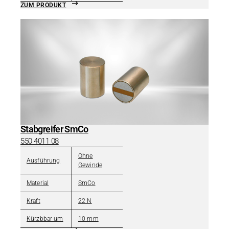
ZUM PRODUKT
Stabgreifer SmCo
550 4011 08
Ohne
Ausführung
Gewinde
Material
SmCo
Kraft
22 N
Kürzbbar um
10 mm