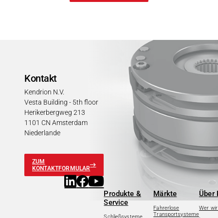
Kontakt
Kendrion N.V.
Vesta Building - 5th floor
Herikerbergweg 213
1101 CN Amsterdam
Niederlande
ZUM
KONTAKTFORMULAR
Produkte &
Märkte
Über 
Service
Fahrerlose
Wer wir
Transportsysteme
Schließsysteme