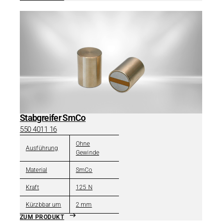
Stabgreifer SmCo
550 4011 16
Ohne
Ausführung
Gewinde
Material
SmCo
Kraft
125 N
Kürzbbar um
2 mm
ZUM PRODUKT