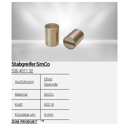
Stabgreifer SmCo
550 4011 32
Ohne
Ausführung
Gewinde
Material
SmCo
Kraft
600 N
Kürzbbar um
4 mm
ZUM PRODUKT