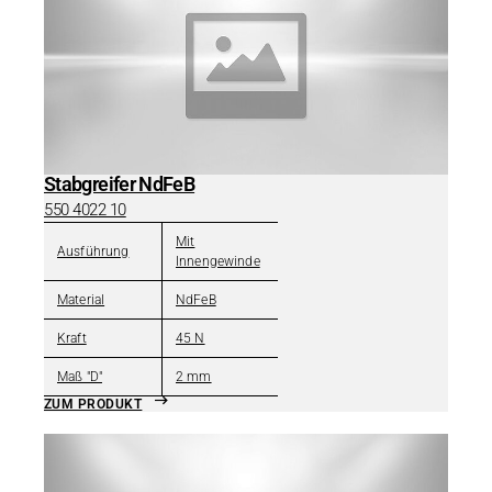
Stabgreifer NdFeB
550 4022 10
Mit
Ausführung
Innengewinde
Material
NdFeB
Kraft
45 N
Maß "D"
2 mm
ZUM PRODUKT