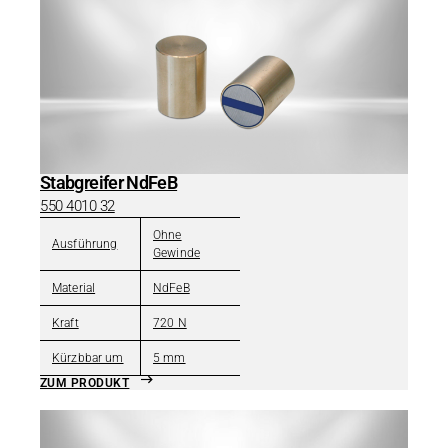
Stabgreifer NdFeB
550 4010 32
Ohne
Ausführung
Gewinde
Material
NdFeB
Kraft
720 N
Kürzbbar um
5 mm
ZUM PRODUKT