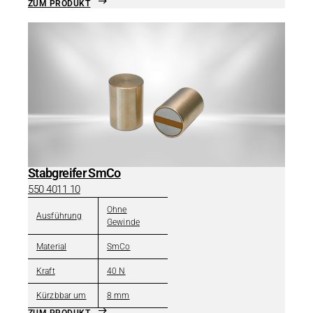
ZUM PRODUKT
Stabgreifer SmCo
550 4011 10
Ohne
Ausführung
Gewinde
Material
SmCo
Kraft
40 N
Kürzbbar um
8 mm