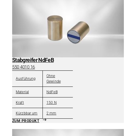
Stabgreifer NdFeB
550 4010 16
Ohne
Ausführung
Gewinde
Material
NdFeB
Kraft
150 N
Kürzbbar um
2 mm
ZUM PRODUKT