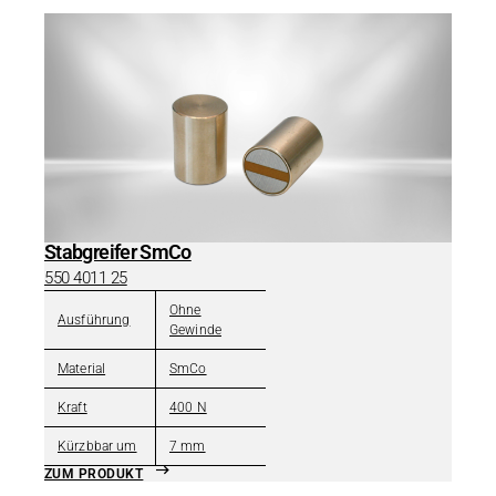
Stabgreifer SmCo
550 4011 25
Ohne
Ausführung
Gewinde
Material
SmCo
Kraft
400 N
Kürzbbar um
7 mm
ZUM PRODUKT