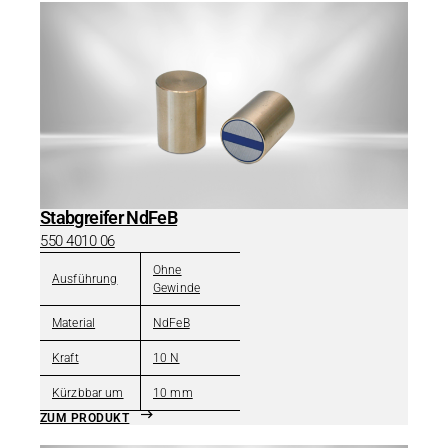
Stabgreifer NdFeB
550 4010 06
Ohne
Ausführung
Gewinde
Material
NdFeB
Kraft
10 N
Kürzbbar um
10 mm
ZUM PRODUKT