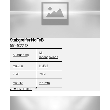
Stabgreifer NdFeB
550 4022 13
Mit
Ausführung
Innengewinde
Material
NdFeB
Kraft
70 N
Maß "D"
2.5 mm
ZUM PRODUKT