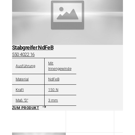
Stabgreifer NdFeB
550 4022 16
Mit
Ausführung
Innengewinde
Material
NdFeB
Kraft
150 N
Maß "D"
3 mm
ZUM PRODUKT
Titel
Typ