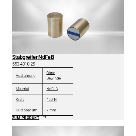
Stabgreifer NdFeB
550 4010 25
Ohne
Ausführung
Gewinde
Material
NdFeB
Kraft
450 N
Kürzbbar um
7 mm
ZUM PRODUKT