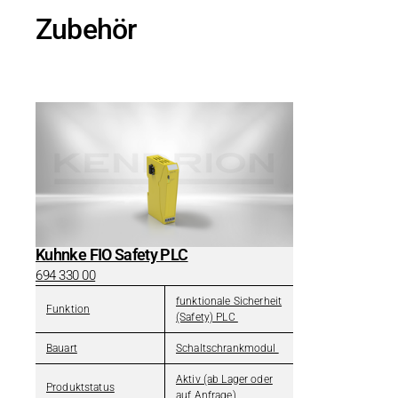
Zubehör
Kuhnke FIO Safety PLC
694 330 00
funktionale Sicherheit
Funktion
(Safety) PLC
Bauart
Schaltschrankmodul
Aktiv (ab Lager oder
Produktstatus
auf Anfrage)