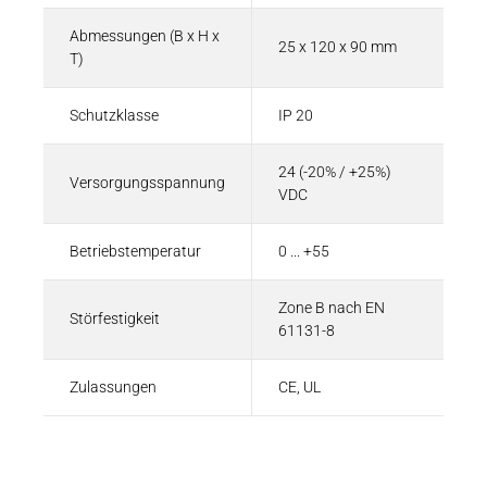
Abmessungen (B x H x
25 x 120 x 90 mm
T)
Schutzklasse
IP 20
24 (-20% / +25%)
Versorgungsspannung
VDC
Betriebstemperatur
0 ... +55
Zone B nach EN
Störfestigkeit
61131-8
Zulassungen
CE, UL