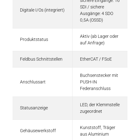
sichere Eingänge: 16
PDF - 190 KB
SDI / sichere
Digitale I/Os (integriert)
Ausgänge: 4 SDO
0,5A (OSSD)
Aktiv (ab Lager oder
Produktstatus
Broschüren und Flyer, Betriebsanleitungen
auf Anfrage)
Anwenderhandbuch | Kuhnke FIO Safety IO
Feldbus Schnittstellen
EtherCAT / FSoE
PDF - 5 MB
Buchsenstecker mit
Anschlussart
PUSH-IN
Federanschluss
CAD-Daten
3D-Model | Kuhnke FIO Safety SDI16 SDO4
LED, der Klemmstelle
Statusanzeige
zugeordnet
ZIP - 276 KB
Kunststoff, Träger
Gehäusewerkstoff
aus Aluminium