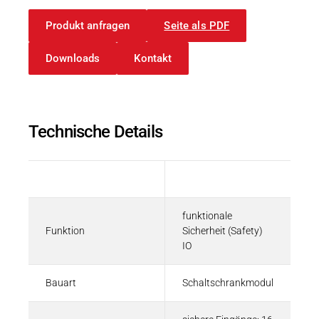
Produkt anfragen
Seite als PDF
Datenblätter
ERRATA-Sheet | Kuhnke FIO Safety
Downloads
Kontakt
PDF - 666 KB
Technische Details
Broschüren und Flyer
Technische Information| Kuhnke FIO
Beschreibung
Wert
PDF - 2 MB
funktionale
Funktion
Sicherheit (Safety)
IO
Bauart
Schaltschrankmodul
Datenblätter
Datenblatt | Kuhnke FIO Overview