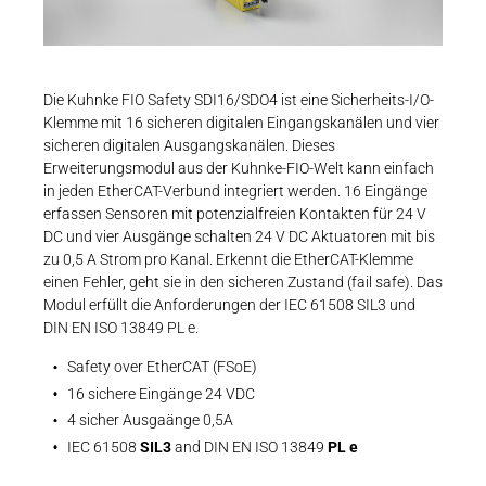
Karriere
Weitere Industriebereiche
PRODUKTFINDER
Eplan-Macro | Kuhnke FIO Safety SDI16 S
JETZT KONTAKTIEREN
Druck- & Papierver
EMA - 693 KB
Newsroom
Bahntechnik
Die Kuhnke FIO Safety SDI16/SDO4 ist eine Sicherheits-I/O-
Klemme mit 16 sicheren digitalen Eingangskanälen und vier
Schiffbau
sicheren digitalen Ausgangskanälen. Dieses
Erweiterungsmodul aus der Kuhnke-FIO-Welt kann einfach
Textilindustrie
Download-C
EtherCAT Slave Information | Kuhnke FIO S
in jeden EtherCAT-Verbund integriert werden. 16 Eingänge
erfassen Sensoren mit potenzialfreien Kontakten für 24 V
SDO4
Produkt F
DC und vier Ausgänge schalten 24 V DC Aktuatoren mit bis
zu 0,5 A Strom pro Kanal. Erkennt die EtherCAT-Klemme
ZIP - 8 KB
einen Fehler, geht sie in den sicheren Zustand (fail safe). Das
Modul erfüllt die Anforderungen der IEC 61508 SIL3 und
DEUTSCH
EN
DIN EN ISO 13849 PL e.
Safety over EtherCAT (FSoE)
Sistema Safety Bibliothek | FIO Safety Mod
16 sichere Eingänge 24 VDC
4 sicher Ausgaänge 0,5A
SLB - 5 MB
IEC 61508
SIL3
and DIN EN ISO 13849
PL e