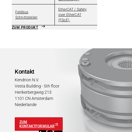
EtherCAT / Safety
Feldbus
over EtherCAT
Schnittstellen
(FSoE)
ZUM PRODUKT
Kontakt
Kendrion N.V.
Vesta Building - 5th floor
Herikerbergweg 213
1101 CN Amsterdam
Niederlande
ZUM
KONTAKTFORMULAR