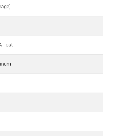
frage)
CAT out
uminum