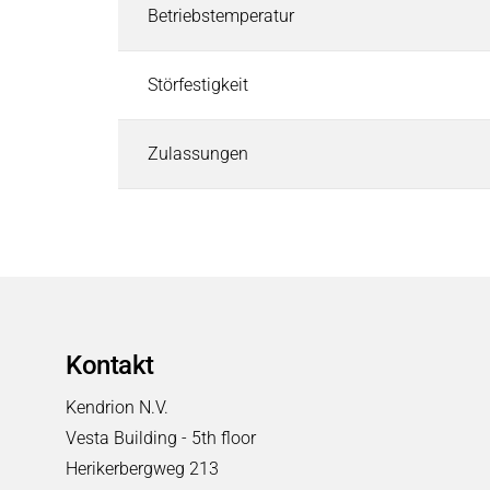
Pneumatische Zeitventile
Betriebstemperatur
Deutsch
Fluid-Boards & Air-Boards
Pinch Valves
Störfestigkeit
Elektromagnete & Aktoren
Elektromagnete & Aktoren
Suchen
Zulassungen
Palettenstopper
Hubmagnete
Haftmagnete
Schwingmagnete
Verriegelungsmagnete
Drehmagnete
Optische Shutter
Kontakt
Schlauchklemmventile
Kendrion N.V.
Permanentmagnete
Vesta Building - 5th floor
PRODUKTFINDER
Herikerbergweg 213
Märkte