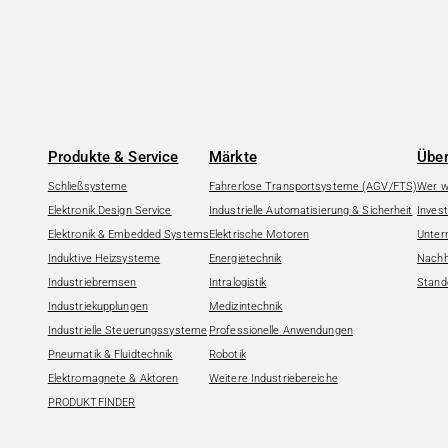
Produkte & Service
Märkte
Über
Schließsysteme
Fahrerlose Transportsysteme (AGV/FTS)
Wer wi
Elektronik Design Service
Industrielle Automatisierung & Sicherheit
Invest
Elektronik & Embedded Systems
Elektrische Motoren
Unter
Induktive Heizsysteme
Energietechnik
Nachha
Industriebremsen
Intralogistik
Stand
Industriekupplungen
Medizintechnik
Industrielle Steuerungssysteme
Professionelle Anwendungen
Pneumatik & Fluidtechnik
Robotik
Elektromagnete & Aktoren
Weitere Industriebereiche
PRODUKTFINDER