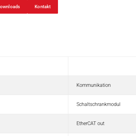
ownloads
Kontakt
e FIO
Wert
n | Kuhnke FIO 00 Systemcoupler
Kommunikation
Schaltschrankmodul
EtherCAT out
der 1 Port