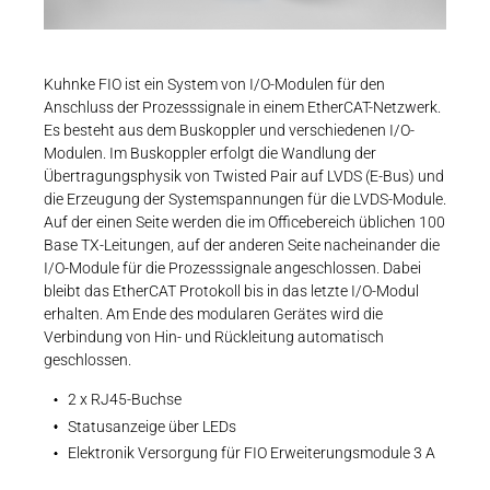
Karriere
Weitere Industriebereiche
PRODUKTFINDER
Broschüren und Flyer
JETZT KONTAKTIEREN
Druck- & Papierver
Technische Information| Kuhnke FIO
Newsroom
Kuhnke FIO ist ein System von I/O-Modulen für den
Bahntechnik
PDF - 2 MB
Anschluss der Prozesssignale in einem EtherCAT-Netzwerk.
Schiffbau
Es besteht aus dem Buskoppler und verschiedenen I/O-
Modulen. Im Buskoppler erfolgt die Wandlung der
Textilindustrie
Übertragungsphysik von Twisted Pair auf LVDS (E-Bus) und
Download-C
die Erzeugung der Systemspannungen für die LVDS-Module.
Betriebsanleitungen
Auf der einen Seite werden die im Officebereich üblichen 100
Anwenderhandbuch | Kuhnke FIO Systemko
Produkt F
Base TX-Leitungen, auf der anderen Seite nacheinander die
I/O-Module für die Prozesssignale angeschlossen. Dabei
PDF - 681 KB
bleibt das EtherCAT Protokoll bis in das letzte I/O-Modul
erhalten. Am Ende des modularen Gerätes wird die
DEUTSCH
EN
Verbindung von Hin- und Rückleitung automatisch
geschlossen.
2 x RJ45-Buchse
Betriebsanleitungen
Anwenderhandbuch | Kuhnke FIO Systemh
Statusanzeige über LEDs
Elektronik Versorgung für FIO Erweiterungsmodule 3 A
PDF - 990 KB