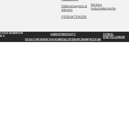
Weitere
Elektromagnete &
Industriebereiche
Aktoren
PRODUKTFINDER
©2026 KENDRION
AGB
DATENSCHUTZ
COOKIE-
N.V.
EINSTELLUNGEN
DSGVO INFORMATION KUNDEN/LIEFERANTEN
IMPRESSUM