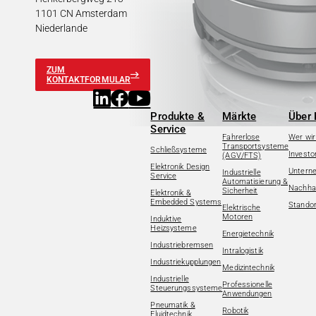
1101 CN Amsterdam
Niederlande
ZUM
KONTAKTFORMULAR
Produkte &
Märkte
Über 
Service
Fahrerlose
Wer wir
Transportsysteme
Schließsysteme
Investo
(AGV/FTS)
Elektronik Design
Untern
Industrielle
Service
Automatisierung &
Nachhal
Sicherheit
Elektronik &
Embedded Systems
Standor
Elektrische
Motoren
Induktive
Heizsysteme
Energietechnik
Industriebremsen
Intralogistik
Industriekupplungen
Medizintechnik
Industrielle
Professionelle
Steuerungssysteme
Anwendungen
Pneumatik &
Robotik
Fluidtechnik