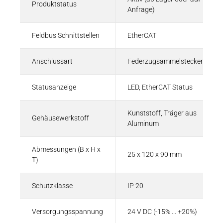
Produktstatus
Anfrage)
ZIP - 1,005 KB
Feldbus Schnittstellen
EtherCAT
Anschlussart
Federzugsammelstecker
Eplan-Macro | Kuhnke FIO Buskoppler 3A
Statusanzeige
LED, EtherCAT Status
EMA - 241 KB
Kunststoff, Träger aus
Gehäusewerkstoff
Aluminum
Abmessungen (B x H x
25 x 120 x 90 mm
T)
Schutzklasse
IP 20
Versorgungsspannung
24 V DC (-15% ... +20%)