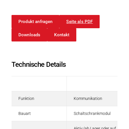
Produkt anfragen
Seite als PDF
Datenblätter
Datenblatt | Kuhnke FIO Overview
Downloads
Kontakt
PDF - 190 KB
Technische Details
EtherCAT SubDevice Information | Kuhnke 
Systemcoupler
Beschreibung
Wert
ZIP - 9 KB
Funktion
Kommunikation
Bauart
Schaltschrankmodul
3D-Model | Kuhnke FIO Buskoppler 3A
Aktiv (ab Lager oder auf