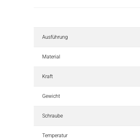
Induktoren
Rolleninduktoren für Heizwalzen
Beschreibung
Industriebremsen
Industriebremsen
Suchen
Ausführung
Permanentmagnetbremsen
Federkraftbremsen
Elektromagnetbremsen
Material
Elektronische Module und Gleichrichter
Service & Ersatzteile
Kraft
Individuelle Kundenlösungen
Industriekupplungen
Gewicht
Industriekupplungen
Suchen
Elektromagnetische Kupplungen
Schraube
Kupplungs-Brems-Kombination
Magnetpulver-Kupplung & Bremse
Pneumatische Bremsen und Kupplungen - Airflex
Temperatur