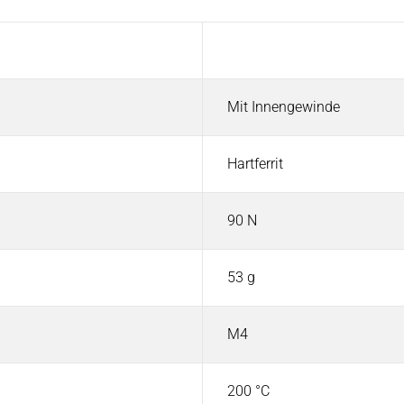
Wert
Mit Innengewinde
Hartferrit
90 N
53 g
M4
200 °C