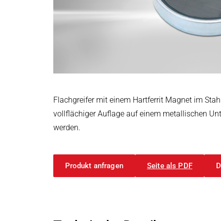
Leistungselektronik & Motion Control
Druck- & Papierver
PRODUKTFINDER
Embedded Software
Bahntechnik
Model-Driven Development
Schiffbau
Funktionale Testsysteme
DALI-2 Entwicklung
Textilindustrie
Elektronik & Embedded Systems
Elektronik & Embedded Systems
Suchen
I/O Testplattform OCTOPUS
Flachgreifer mit einem Hartferrit Magnet im Stah
Motorsteuerung - VIPER
vollflächiger Auflage auf einem metallischen U
Leistungswandler - PEPPER
werden.
High-Speed Testsystem - MINT
Cyber Security
Produkt anfragen
Seite als PDF
D
Induktive Heizsysteme
Induktive Heizsysteme
Suchen
Modulare Induktionsgeneratoren
Kundenspezifische Induktionsheizungen