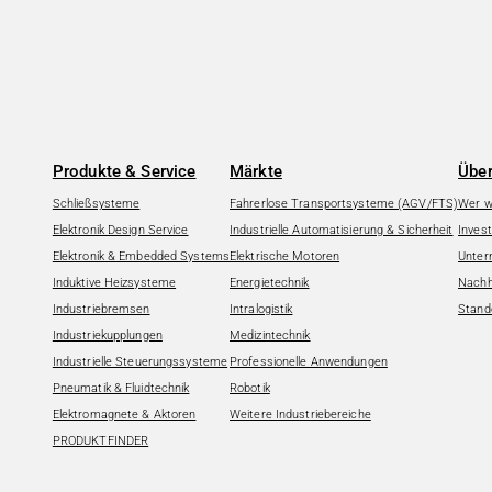
Produkte & Service
Märkte
Über
Schließsysteme
Fahrerlose Transportsysteme (AGV/FTS)
Wer wi
Elektronik Design Service
Industrielle Automatisierung & Sicherheit
Invest
Elektronik & Embedded Systems
Elektrische Motoren
Unter
Induktive Heizsysteme
Energietechnik
Nachha
Industriebremsen
Intralogistik
Stand
Industriekupplungen
Medizintechnik
Industrielle Steuerungssysteme
Professionelle Anwendungen
Pneumatik & Fluidtechnik
Robotik
Elektromagnete & Aktoren
Weitere Industriebereiche
PRODUKTFINDER