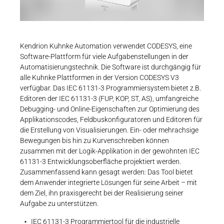
Karriere
Weitere Industriebereiche
PRODUKTFINDER
Druck- & Papierver
Newsroom
Bahntechnik
Kendrion Kuhnke Automation verwendet CODESYS, eine
Software-Plattform für viele Aufgabenstellungen in der
Schiffbau
Automatisierungstechnik. Die Software ist durchgängig für
alle Kuhnke Plattformen in der Version CODESYS V3
Textilindustrie
Download-C
verfügbar. Das IEC 61131-3 Programmiersystem bietet z.B.
Editoren der IEC 61131-3 (FUP, KOP, ST, AS), umfangreiche
Produkt F
Debugging- und Online-Eigenschaften zur Optimierung des
Applikationscodes, Feldbuskonfiguratoren und Editoren für
die Erstellung von Visualisierungen. Ein- oder mehrachsige
Bewegungen bis hin zu Kurvenschreiben können
DEUTSCH
EN
zusammen mit der Logik-Applikation in der gewohnten IEC
61131-3 Entwicklungsoberfläche projektiert werden.
Zusammenfassend kann gesagt werden: Das Tool bietet
dem Anwender integrierte Lösungen für seine Arbeit – mit
dem Ziel, ihn praxisgerecht bei der Realisierung seiner
Aufgabe zu unterstützen.
IEC 61131-3 Programmiertool für die industrielle