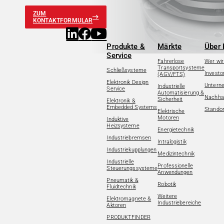
ZUM
KONTAKTFORMULAR
Produkte &
Märkte
Über 
Service
Fahrerlose
Wer wir
Transportsysteme
Schließsysteme
Investo
(AGV/FTS)
Elektronik Design
Untern
Industrielle
Service
Automatisierung &
Nachhal
Sicherheit
Elektronik &
Embedded Systems
Standor
Elektrische
Motoren
Induktive
Heizsysteme
Energietechnik
Industriebremsen
Intralogistik
Industriekupplungen
Medizintechnik
Industrielle
Professionelle
Steuerungssysteme
Anwendungen
Pneumatik &
Robotik
Fluidtechnik
Weitere
Elektromagnete &
Industriebereiche
Aktoren
PRODUKTFINDER