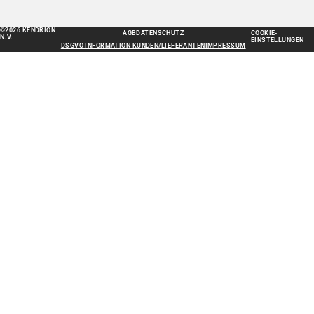
©2026 KENDRION
AGB
DATENSCHUTZ
COOKIE-
N.V.
EINSTELLUNGEN
DSGVO INFORMATION KUNDEN/LIEFERANTEN
IMPRESSUM