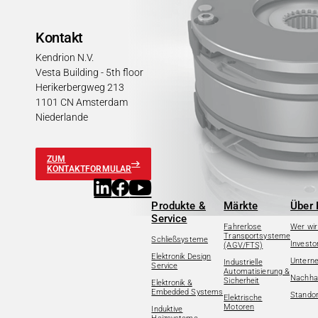
Kontakt
Kendrion N.V.
Vesta Building - 5th floor
Herikerbergweg 213
1101 CN Amsterdam
Niederlande
ZUM
KONTAKTFORMULAR
Produkte &
Märkte
Über 
Service
Fahrerlose
Wer wir
Transportsysteme
Schließsysteme
Investo
(AGV/FTS)
Elektronik Design
Untern
Industrielle
Service
Automatisierung &
Nachhal
Sicherheit
Elektronik &
Embedded Systems
Standor
Elektrische
Motoren
Induktive