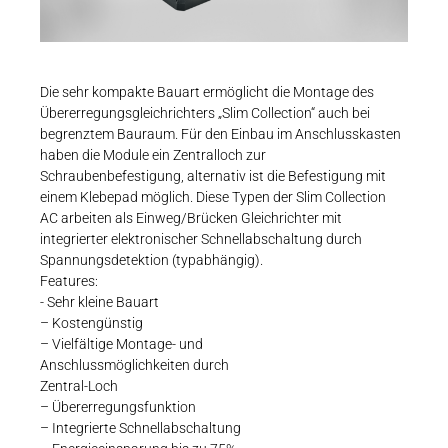
Karriere
Weitere Industriebereiche
PRODUKTFINDER
Druck- & Papierver
Newsroom
Bahntechnik
Die sehr kompakte Bauart ermöglicht die Montage des
Übererregungsgleichrichters „Slim Collection“ auch bei
Schiffbau
begrenztem Bauraum. Für den Einbau im Anschlusskasten
haben die Module ein Zentralloch zur
Textilindustrie
Download-C
Schraubenbefestigung, alternativ ist die Befestigung mit
einem Klebepad möglich. Diese Typen der Slim Collection
Produkt F
AC arbeiten als Einweg/Brücken Gleichrichter mit
integrierter elektronischer Schnellabschaltung durch
Spannungsdetektion (typabhängig).
Features:
DEUTSCH
EN
- Sehr kleine Bauart
– Kostengünstig
– Vielfältige Montage- und
Anschlussmöglichkeiten durch
Zentral-Loch
– Übererregungsfunktion
– Integrierte Schnellabschaltung