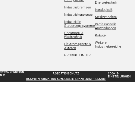
Heizsysteme
Energietechnik
Industriebremsen
Intralogistik
Industriekupplungen
Medizintechnik
Industrielle
Professionelle
Steuerungssysteme
Anwendungen
Pneumatik &
Robotik
Fluidtechnik
Weitere
Elektromagnete &
Industriebereiche
Aktoren
PRODUKTFINDER
©2026 KENDRION
AGB
DATENSCHUTZ
COOKIE-
N.V.
EINSTELLUNGEN
DSGVO INFORMATION KUNDEN/LIEFERANTEN
IMPRESSUM