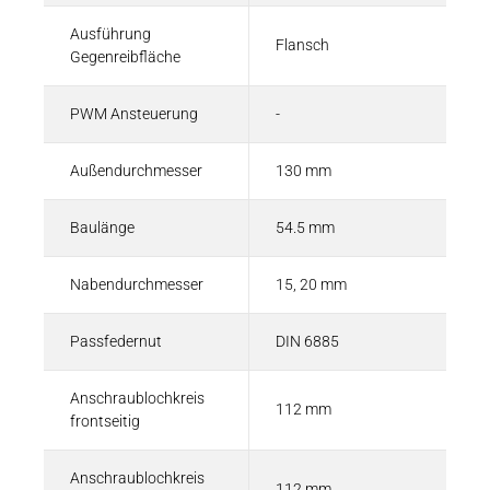
Ausführung
Flansch
Gegenreibfläche
PWM Ansteuerung
-
Außendurchmesser
130 mm
Baulänge
54.5 mm
Nabendurchmesser
15, 20 mm
Passfedernut
DIN 6885
Anschraublochkreis
112 mm
frontseitig
Anschraublochkreis
112 mm