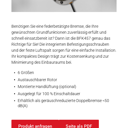
Karriere
Weitere Industriebereiche
PRODUKTFINDER
CAD-Daten
Druck- & Papierver
3D-Modelle | INTORQ BFK457 | Size 10
Newsroom
Bahntechnik
ZIP - 616 KB
Benötigen Sie eine federbetätigte Bremse, die Ihre
gewünschten Grundfunktionen zuverlässig erfüllt und
Schiffbau
schnell einsatzbereit ist? Dann ist die BFK457 genau das
Richtige für Sie! Die integrierten Befestigungsschrauben
Textilindustrie
Download-C
und der feste Luftspalt sorgen für eine einfache Installation.
EU Erklärungen
Ihr kompaktes Design trägt zur Kostensenkung und zur
EU-Konformitätserklärung | INTORQ | Fede
Produkt F
Minimierung des Einbauraums bei.
6 Größen
PDF - 223 KB
Austauschbarer Rotor
DEUTSCH
EN
Montierte Handlüftung (optional)
Ausgelegt für 100 % Einschaltdauer
Erhältlich als geräuschreduzierte Doppelbremse <50
UK Erklärungen
dB(A)
UK-Konformitätserklärung | INTORQ | Fede
PDF - 208 KB
Produkt anfragen
Seite als PDF