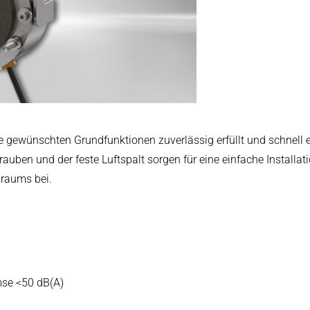
arbeitung
Size 08
re gewünschten Grundfunktionen zuverlässig erfüllt und schnell 
hrauben und der feste Luftspalt sorgen für eine einfache Installat
raums bei.
TORQ | Federkraftbremsen
mse <50 dB(A)