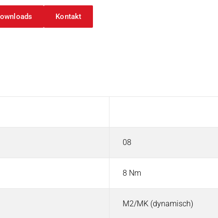
ownloads
Kontakt
TORQ | Federkraftbremsen
Wert
08
8 Nm
M2/MK (dynamisch)