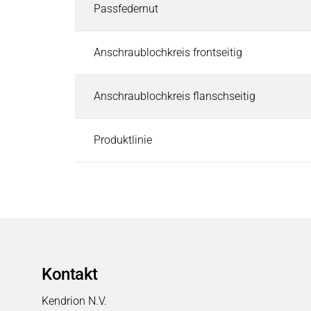
Passfedernut
Energietechnik
Energietechnik
Suchen
Anschraublochkreis frontseitig
Windkraft
Energieverteilung
Anschraublochkreis flanschseitig
Intralogistik
Intralogistik
Suchen
Flurförderzeuge
Produktlinie
Krananlagen und Hebezeuge
Fördertechnik
Medizintechnik
Medizintechnik
Suchen
Analyse & Labortechnologie
Anästhesie & Beatmungsgerätetechnik
Kontakt
Dentaltechnologie
Dialyse
Kendrion N.V.