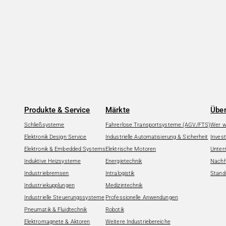
Produkte & Service
Märkte
Über
Schließsysteme
Fahrerlose Transportsysteme (AGV/FTS)
Wer wi
Elektronik Design Service
Industrielle Automatisierung & Sicherheit
Invest
Elektronik & Embedded Systems
Elektrische Motoren
Unter
Induktive Heizsysteme
Energietechnik
Nachha
Industriebremsen
Intralogistik
Stand
Industriekupplungen
Medizintechnik
Industrielle Steuerungssysteme
Professionelle Anwendungen
Pneumatik & Fluidtechnik
Robotik
Elektromagnete & Aktoren
Weitere Industriebereiche