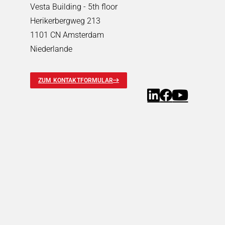
Radiographie
Vesta Building - 5th floor
Operationsgeräte & -roboter
Herikerbergweg 213
Professionelle Anwendungen
1101 CN Amsterdam
Professionelle Anwendungen
Suchen
Niederlande
Sensorlose Motorsteuerung
Modernes Entertainment mit zuverlässiger Verriegelung
ZUM KONTAKTFORMULAR
Magnetschloss für professionelle Ladenbacköfen
Verriegelung von industriellen Waschmaschinen
Sicheres Türschloss für Verkaufsautomaten
Robotik
Robotik
Suchen
Bremsentechnologie
Lösungen zum Halten & Greifen
Steuerungstechnik & funktionale Sicherheit
Weitere Industriebereiche
Weitere Industriebereiche
Suchen