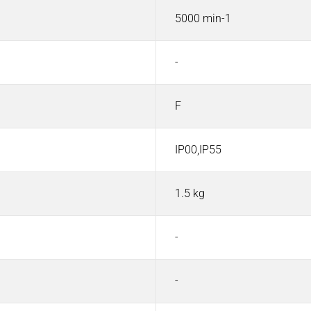
5000 min-1
-
F
IP00,IP55
1.5 kg
-
-