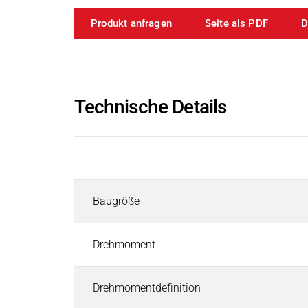
Induktoren
Rolleninduktoren für Heizwalzen
Produkt anfragen
Seite als PDF
D
Industriebremsen
UK Erklärungen
UK-Konformitätserklärung | IN
Industriebremsen
Suchen
Permanentmagnetbremsen
PDF - 208 KB
Federkraftbremsen
Technische Details
Elektromagnetbremsen
Englisch
Elektronische Module und Gleichrichter
Beschreibung
Service & Ersatzteile
Individuelle Kundenlösungen
Industriekupplungen
Baugröße
Industriekupplungen
Suchen
Elektromagnetische Kupplungen
Drehmoment
Kupplungs-Brems-Kombination
Magnetpulver-Kupplung & Bremse
Drehmomentdefinition
Pneumatische Bremsen und Kupplungen - Airflex