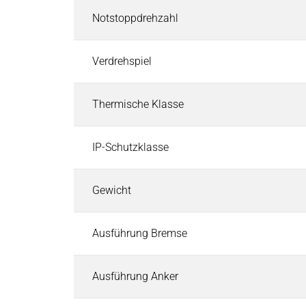
Pneumatische Zeitventile
Notstoppdrehzahl
Fluid-Boards & Air-Boards
Pinch Valves
Verdrehspiel
Elektromagnete & Aktoren
Elektromagnete & Aktoren
Suchen
Thermische Klasse
Palettenstopper
Hubmagnete
Haftmagnete
IP-Schutzklasse
Schwingmagnete
Verriegelungsmagnete
Gewicht
Drehmagnete
Optische Shutter
Ausführung Bremse
Schlauchklemmventile
Permanentmagnete
Ausführung Anker
PRODUKTFINDER
Märkte