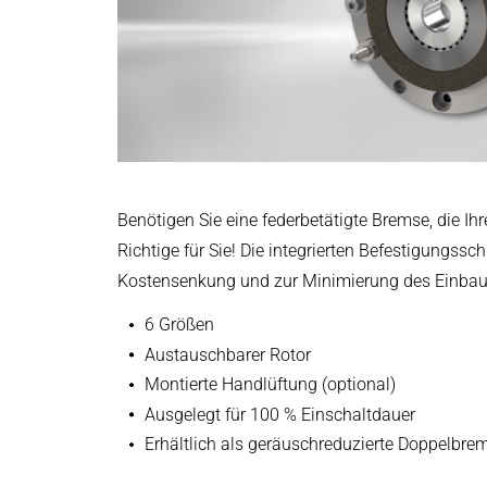
Leistungselektronik & Motion Control
Druck- & Papierver
PRODUKTFINDER
Embedded Software
Deutsch
Bahntechnik
Model-Driven Development
Schiffbau
Funktionale Testsysteme
DALI-2 Entwicklung
Textilindustrie
CAD-Daten
3D-Modelle | INTORQ BFK457 | 
Elektronik & Embedded Systems
Elektronik & Embedded Systems
Suchen
ZIP - 629 KB
I/O Testplattform OCTOPUS
Benötigen Sie eine federbetätigte Bremse, die Ih
Motorsteuerung - VIPER
Richtige für Sie! Die integrierten Befestigungssc
Deutsch
Leistungswandler - PEPPER
Kostensenkung und zur Minimierung des Einbau
High-Speed Testsystem - MINT
6 Größen
Cyber Security
EU Erklärungen
Austauschbarer Rotor
EU-Konformitätserklärung | IN
Induktive Heizsysteme
Montierte Handlüftung (optional)
Induktive Heizsysteme
Suchen
Ausgelegt für 100 % Einschaltdauer
PDF - 223 KB
Modulare Induktionsgeneratoren
Erhältlich als geräuschreduzierte Doppelbre
Kundenspezifische Induktionsheizungen
Deutsch