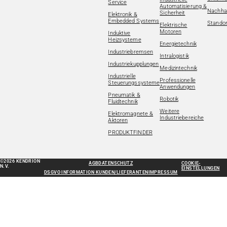
Service
Automatisierung &
Nachhal
Sicherheit
Elektronik &
Embedded Systems
Standor
Elektrische
Motoren
Induktive
Heizsysteme
Energietechnik
Industriebremsen
Intralogistik
Industriekupplungen
Medizintechnik
Industrielle
Professionelle
Steuerungssysteme
Anwendungen
Pneumatik &
Robotik
Fluidtechnik
Weitere
Elektromagnete &
Industriebereiche
Aktoren
PRODUKTFINDER
©2026 KENDRION
AGB
DATENSCHUTZ
COOKIE-
N.V.
EINSTELLUNGEN
DSGVO INFORMATION KUNDEN/LIEFERANTEN
IMPRESSUM