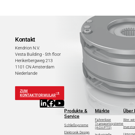
Kontakt
Kendrion N.V.
Vesta Building - 5th floor
Herikerbergweg 213
1101 CN Amsterdam
Niederlande
ZUM
KONTAKTFORMULAR
Produkte &
Märkte
Über 
Service
Fahrerlose
Wer wir
Transportsysteme
Schließsysteme
Investo
(AGV/FTS)
Elektronik Design
Untern
Industrielle