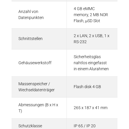
4 GB eMMC
Anzahl von
memory, 2 MB NOR
Datenpunkten
Flash, µSD Slot
2 x LAN, 2 x USB, 1 x
Schnittstellen
RS-232
Sicherheitsglas
Gehäusewerkstoff
nahtlos eingefasst
in einem Alurahmen
Massenspeicher /
Flash disk 4 GB
Wechseldatenträger
Abmessungen (B x H x
265 x 187 x 41 mm
T)
Schutzklasse
IP 65 / IP 20