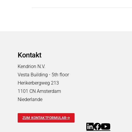
Pneumatische Zeitventile
Fluid-Boards & Air-Boards
Pinch Valves
Elektromagnete & Aktoren
Elektromagnete & Aktoren
Suchen
Palettenstopper
Kontakt
Hubmagnete
Haftmagnete
Kendrion N.V.
Schwingmagnete
Vesta Building - 5th floor
Verriegelungsmagnete
Herikerbergweg 213
Drehmagnete
1101 CN Amsterdam
Optische Shutter
Niederlande
Schlauchklemmventile
Permanentmagnete
ZUM KONTAKTFORMULAR
PRODUKTFINDER
Märkte