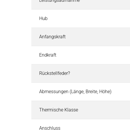
Leistungsaufnahme
Industrielle Steuerungssysteme
Industrielle Steuerungssysteme
Suchen
Hub
EtherCAT I/O und Steuerungen
Industriesteuerungen
Industrie-Touchpanels
Anfangskraft
Software für Industriesteuerungen
CODESYS Starterkits
Endkraft
Motion-Steuerung
Sicherheitssteuerung und Safety I/O
Rückstellfeder?
Roboter-Sicherheitsarchitektur
Cyber Security
Abmessungen (Länge, Breite, Höhe)
Pneumatik & Fluidtechnik
Pneumatik & Fluidtechnik
Suchen
Magnetventile
Thermische Klasse
Mechanische & Pneumatische Ventile
Druckregler
Anschluss