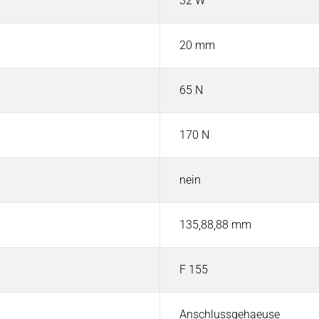
32 W
20 mm
65 N
170 N
nein
135,88,88 mm
F 155
Anschlussgehaeuse