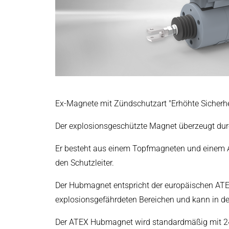
Leistungselektronik & Motion Control
Druck- & Papierver
PRODUKTFINDER
Embedded Software
Deutsch
Bahntechnik
Model-Driven Development
Schiffbau
Funktionale Testsysteme
DALI-2 Entwicklung
Textilindustrie
Elektronik & Embedded Systems
Elektronik & Embedded Systems
Suchen
I/O Testplattform OCTOPUS
Ex-Magnete mit Zündschutzart "Erhöhte Sicherheit
Motorsteuerung - VIPER
Der explosionsgeschützte Magnet überzeugt dur
Leistungswandler - PEPPER
High-Speed Testsystem - MINT
Er besteht aus einem Topfmagneten und einem 
Cyber Security
den Schutzleiter.
Induktive Heizsysteme
Der Hubmagnet entspricht der europäischen AT
Induktive Heizsysteme
Suchen
explosionsgefährdeten Bereichen und kann in de
Modulare Induktionsgeneratoren
Kundenspezifische Induktionsheizungen
Der ATEX Hubmagnet wird standardmäßig mit 24 V