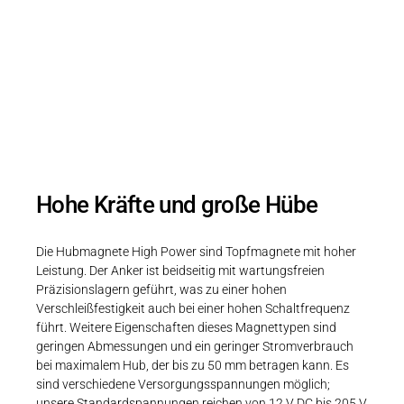
Die Einfachhubmagnete High Power
zeichnen sich durch große Kräfte und
Hubwege sowie durch einen wartungsfreien
Einsatz aus.
Hohe Kräfte und große Hübe
Die Hubmagnete High Power sind Topfmagnete mit hoher
Leistung. Der Anker ist beidseitig mit wartungsfreien
Präzisionslagern geführt, was zu einer hohen
Verschleißfestigkeit auch bei einer hohen Schaltfrequenz
führt. Weitere Eigenschaften dieses Magnettypen sind
geringen Abmessungen und ein geringer Stromverbrauch
bei maximalem Hub, der bis zu 50 mm betragen kann. Es
sind verschiedene Versorgungsspannungen möglich;
unsere Standardspannungen reichen von 12 V DC bis 205 V