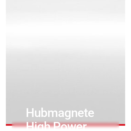
Druck- & Papierver
PRODUKTFINDER
Bahntechnik
Schiffbau
Textilindustrie
Hubmagnete
High Power