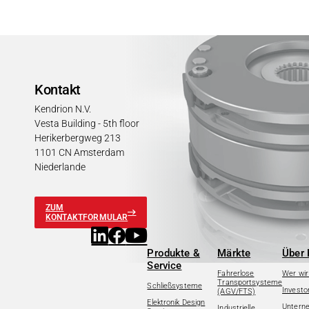
Kontakt
Kendrion N.V.
Vesta Building - 5th floor
Herikerbergweg 213
1101 CN Amsterdam
Niederlande
ZUM
KONTAKTFORMULAR
Produkte &
Märkte
Über 
Service
Fahrerlose
Wer wir
Transportsysteme
Schließsysteme
Investo
(AGV/FTS)
Elektronik Design
Untern
Industrielle