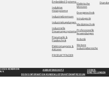
Embedded Systems
Standor
Elektrische
Motoren
Induktive
Heizsysteme
Energietechnik
Industriebremsen
Intralogistik
Industriekupplungen
Medizintechnik
Industrielle
Professionelle
Steuerungssysteme
Anwendungen
Pneumatik &
Robotik
Fluidtechnik
Weitere
Elektromagnete &
Industriebereiche
Aktoren
PRODUKTFINDER
©2026 KENDRION
AGB
DATENSCHUTZ
COOKIE-
N.V.
EINSTELLUNGEN
DSGVO INFORMATION KUNDEN/LIEFERANTEN
IMPRESSUM