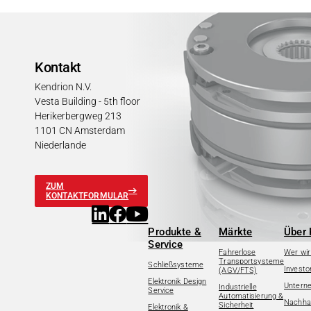
Kontakt
Kendrion N.V.
Vesta Building - 5th floor
Herikerbergweg 213
1101 CN Amsterdam
Niederlande
ZUM
KONTAKTFORMULAR
Produkte &
Märkte
Über 
Service
Fahrerlose
Wer wir
Transportsysteme
Schließsysteme
Investo
(AGV/FTS)
Elektronik Design
Untern
Industrielle
Service
Automatisierung &
Nachhal
Sicherheit
Elektronik &