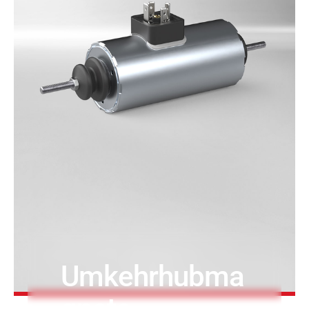
Druck- & Papierver
PRODUKTFINDER
Bahntechnik
Schiffbau
Textilindustrie
Umkehrhubma
gnete