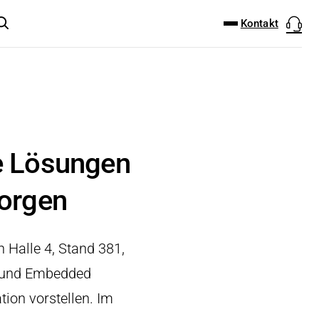
DOWNLOAD-CENTER
PRODUKT FINDER
Kontakt
te Lösungen
morgen
 Halle 4, Stand 381,
k und Embedded
ion vorstellen. Im