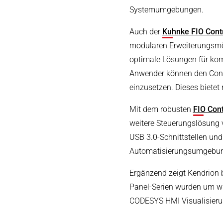
Systemumgebungen.
Auch der
Kuhnke FIO Contr
modularen Erweiterungsmög
optimale Lösungen für kom
Anwender können den Contr
einzusetzen. Dieses biete
Mit dem robusten
FIO Cont
weitere Steuerungslösung v
USB 3.0-Schnittstellen und 
Automatisierungsumgebung
Ergänzend zeigt Kendrion
Panel-Serien wurden um wi
CODESYS HMI Visualisierun