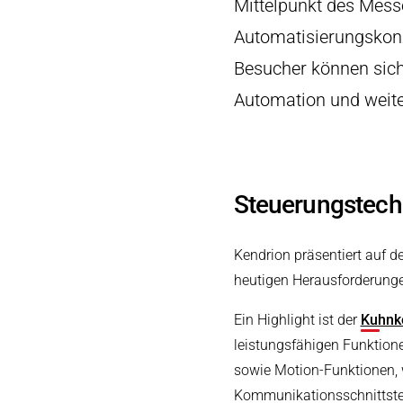
Mittelpunkt des Mess
Druck- & Papierver
PRODUKTFINDER
Automatisierungskonze
Bahntechnik
Besucher können sich 
Schiffbau
Automation und weit
Textilindustrie
Steuerungstechn
Kendrion präsentiert auf d
heutigen Herausforderunge
Ein Highlight ist der
Kuhnke
leistungsfähigen Funktione
sowie Motion-Funktionen, 
Kommunikationsschnittstel