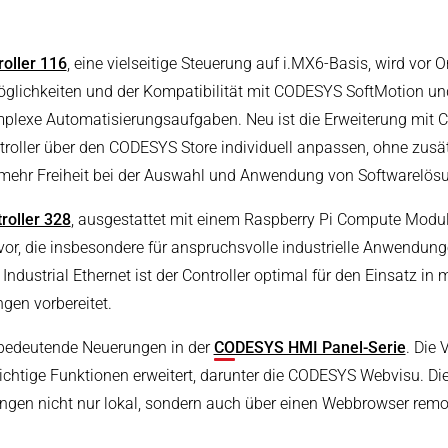
oller 116
, eine vielseitige Steuerung auf i.MX6-Basis, wird vor Or
lichkeiten und der Kompatibilität mit CODESYS SoftMotion und
plexe Automatisierungsaufgaben. Neu ist die Erweiterung mit 
oller über den CODESYS Store individuell anpassen, ohne zusä
t mehr Freiheit bei der Auswahl und Anwendung von Softwarelö
roller 328
, ausgestattet mit einem Raspberry Pi Compute Module 
or, die insbesondere für anspruchsvolle industrielle Anwendung
Industrial Ethernet ist der Controller optimal für den Einsatz in
en vorbereitet.
 bedeutende Neuerungen in der
CODESYS HMI Panel-Serie
. Die
chtige Funktionen erweitert, darunter die CODESYS Webvisu. Die
gen nicht nur lokal, sondern auch über einen Webbrowser remo