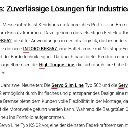
es: Zuverlässige Lösungen für Indust
es Messeauftritts ist Kendrions umfangreiches Portfolio an Brem
zum Einsatz kommen. Dazu gehören die vielseitigen Federkraftb
FK552
, ideal für Anwendungen in der Intralogistik, die besonder
ie die neue
INTORQ BFK557
, eine Haltebremse mit Notstopp-Fu
d der Fördertechnik eignet. Darüber hinaus bietet Kendrion eine
magnetbremsen der
High Torque Line
, die sich durch ihre hohe 
en.
 Jahr zwei Neuheiten: Die
Servo Slim Line
Typ 502 und die
Serv
02 ermöglicht durch ihr flaches und platzsparendes Design eine
remse bietet dem Kunden volle Flexibilität in der Montage, da 
f die Motorwelle geführt werden kann. Während die Baugrößen 0
4 neu ins Portfolio aufgenommen.
Servo Line Typ KS 02 vor, eine der kleinsten Federkraftbremsen