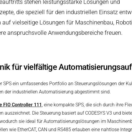
eauftritts stehen leistungsstarke Lösungen und
arbeitung
pte, die speziell für den industriellen Einsatz entw
auf vielseitige Lösungen für Maschinenbau, Robotik
ere anspruchsvolle Anwendungsbereiche freuen.
ik für vielfältige Automatisierungsau
er SPS ein umfassendes Portfolio an Steuerungslösungen der Kuhn
n der industriellen Automatisierung abgestimmt sind.
 FIO Controller 111
, eine kompakte SPS, die sich durch ihre Flex
n auszeichnet. Die Steuerung basiert auf CODESYS V3 und bietet
wodurch sie ideal für Automatisierungslösungen im Maschinenba
len wie EtherCAT, CAN und RS485 erlauben eine nahtlose Integr