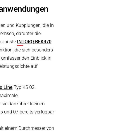
rieanwendungen
sen und Kupplungen, die in
remsen, darunter die
s robuste
INTORQ BFK470
nktion, die sich besonders
n umfassenden Einblick in
Leistungsdichte auf
o Line
Typ KS 02.
 maximale
sie dank ihrer kleinen
5 und 07 bereits verfügbar
 mit einem Durchmesser von