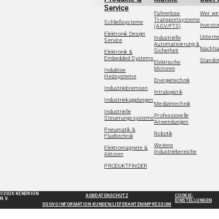
Karriere
Weitere Industriebereiche
Service
PRODUKTFINDER
Fahrerlose
Wer wir
Druck- & Papierver
Transportsysteme
Schließsysteme
Investo
(AGV/FTS)
Newsroom
Elektronik Design
Untern
Bahntechnik
Industrielle
Service
Automatisierung &
Nachhal
Sicherheit
Elektronik &
Schiffbau
Embedded Systems
Standor
Elektrische
Motoren
Induktive
Heizsysteme
Textilindustrie
Energietechnik
Download-C
Industriebremsen
Intralogistik
Industriekupplungen
Medizintechnik
Produkt F
Industrielle
Professionelle
Steuerungssysteme
Anwendungen
Pneumatik &
Robotik
Fluidtechnik
DEUTSCH
EN
Weitere
Elektromagnete &
Industriebereiche
Aktoren
PRODUKTFINDER
©2026 KENDRION
AGB
DATENSCHUTZ
COOKIE-
N.V.
EINSTELLUNGEN
DSGVO INFORMATION KUNDEN/LIEFERANTEN
IMPRESSUM