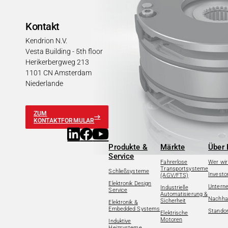
Kontakt
Kendrion N.V.
Vesta Building - 5th floor
Herikerbergweg 213
1101 CN Amsterdam
Niederlande
ZUM
KONTAKTFORMULAR
Produkte &
Märkte
Über 
Service
Fahrerlose
Wer wir
Transportsysteme
Schließsysteme
Investo
(AGV/FTS)
Elektronik Design
Untern
Industrielle
Service
Automatisierung &
Nachhal
Sicherheit
Elektronik &
Embedded Systems
Standor
Elektrische
Motoren
Induktive
Heizsysteme