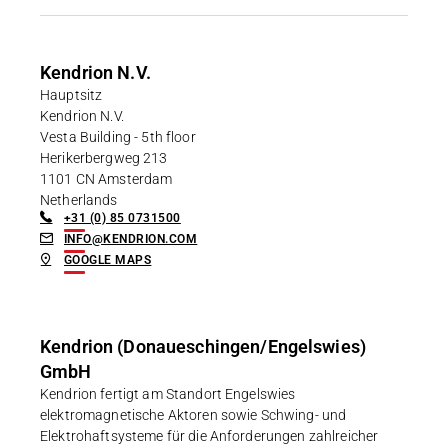
Karriere
Weitere Industriebereiche
PRODUKTFINDER
Druck- & Papierver
Newsroom
Kendrion N.V.
Bahntechnik
Hauptsitz
Kendrion N.V.
Schiffbau
Vesta Building - 5th floor
Herikerbergweg 213
Textilindustrie
Download-C
1101 CN Amsterdam
Netherlands
Produkt F
+31 (0) 85 0731500
INFO@KENDRION.COM
GOOGLE MAPS
DEUTSCH
EN
Kendrion (Donaueschingen/Engelswies)
GmbH
Kendrion fertigt am Standort Engelswies
elektromagnetische Aktoren sowie Schwing- und
Elektrohaftsysteme für die Anforderungen zahlreicher