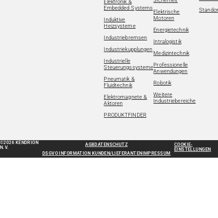
Sicherheit
Elektronik &
Embedded Systems
Standor
Elektrische
Motoren
Induktive
Heizsysteme
Energietechnik
Industriebremsen
Intralogistik
Industriekupplungen
Medizintechnik
Industrielle
Professionelle
Steuerungssysteme
Anwendungen
Pneumatik &
Robotik
Fluidtechnik
Weitere
Elektromagnete &
Industriebereiche
Aktoren
PRODUKTFINDER
©2026 KENDRION
AGB
DATENSCHUTZ
COOKIE-
N.V.
EINSTELLUNGEN
DSGVO INFORMATION KUNDEN/LIEFERANTEN
IMPRESSUM