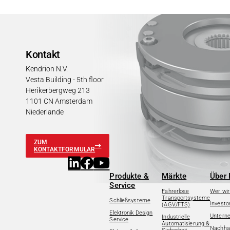
Kontakt
Kendrion N.V.
Vesta Building - 5th floor
Herikerbergweg 213
1101 CN Amsterdam
Niederlande
ZUM
KONTAKTFORMULAR
Produkte &
Märkte
Über 
Service
Fahrerlose
Wer wir
Transportsysteme
Schließsysteme
Investo
(AGV/FTS)
Elektronik Design
Untern
Industrielle
Service
Automatisierung &
Nachhal