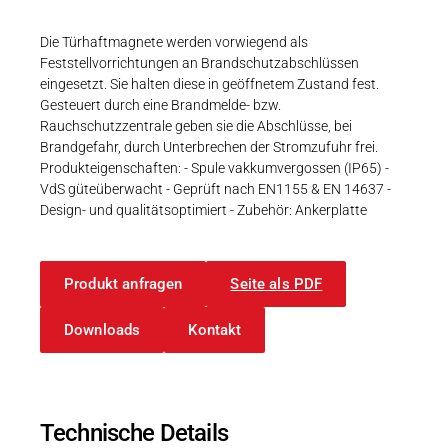
Karriere
Weitere Industriebereiche
PRODUKTFINDER
Druck- & Papierver
Die Türhaftmagnete werden vorwiegend als
Feststellvorrichtungen an Brandschutzabschlüssen
Newsroom
Bahntechnik
eingesetzt. Sie halten diese in geöffnetem Zustand fest.
Gesteuert durch eine Brandmelde- bzw.
Schiffbau
Rauchschutzzentrale geben sie die Abschlüsse, bei
Brandgefahr, durch Unterbrechen der Stromzufuhr frei.
Textilindustrie
Produkteigenschaften: - Spule vakkumvergossen (IP65) -
Download-C
VdS güteüberwacht - Geprüft nach EN1155 & EN 14637 -
Design- und qualitätsoptimiert - Zubehör: Ankerplatte
Produkt F
Produkt anfragen
Seite als PDF
DEUTSCH
EN
Downloads
Kontakt
Technische Details