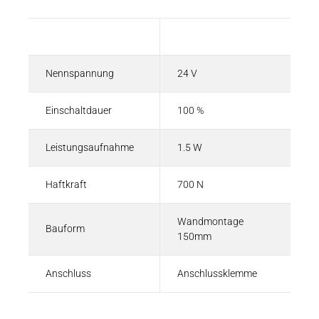
Beschreibung
Wert
Nennspannung
24 V
Einschaltdauer
100 %
Leistungsaufnahme
1.5 W
Haftkraft
700 N
Wandmontage
Bauform
150mm
Anschluss
Anschlussklemme