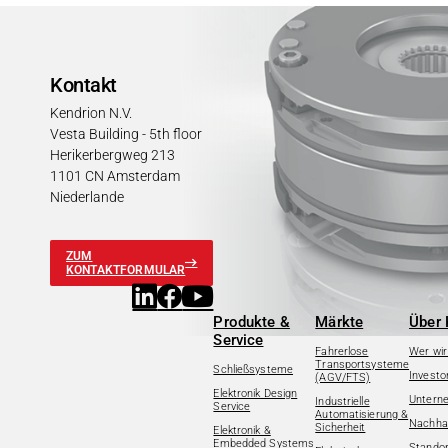
Kontakt
Kendrion N.V.
Vesta Building - 5th floor
Herikerbergweg 213
1101 CN Amsterdam
Niederlande
ZUM
KONTAKTFORMULAR
Produkte &
Märkte
Über 
Service
Fahrerlose
Wer wir
Transportsysteme
Schließsysteme
Investo
(AGV/FTS)
Elektronik Design
Untern
Industrielle
Service
Automatisierung &
Nachhal
Sicherheit
Elektronik &
Embedded Systems
Standor