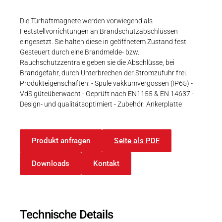
Karriere
Weitere Industriebereiche
PRODUKTFINDER
Druck- & Papierver
Die Türhaftmagnete werden vorwiegend als
Feststellvorrichtungen an Brandschutzabschlüssen
Newsroom
Bahntechnik
eingesetzt. Sie halten diese in geöffnetem Zustand fest.
Gesteuert durch eine Brandmelde- bzw.
Schiffbau
Rauchschutzzentrale geben sie die Abschlüsse, bei
Brandgefahr, durch Unterbrechen der Stromzufuhr frei.
Textilindustrie
Produkteigenschaften: - Spule vakkumvergossen (IP65) -
Download-C
VdS güteüberwacht - Geprüft nach EN1155 & EN 14637 -
Design- und qualitätsoptimiert - Zubehör: Ankerplatte
Produkt F
Produkt anfragen
Seite als PDF
DEUTSCH
EN
Downloads
Kontakt
Technische Details