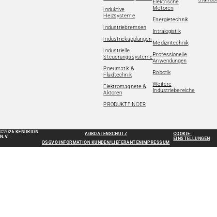
Elektrische
Motoren
Induktive
Heizsysteme
Energietechnik
Industriebremsen
Intralogistik
Industriekupplungen
Medizintechnik
Industrielle
Professionelle
Steuerungssysteme
Anwendungen
Pneumatik &
Robotik
Fluidtechnik
Weitere
Elektromagnete &
Industriebereiche
Aktoren
PRODUKTFINDER
©2026 KENDRION
AGB
DATENSCHUTZ
COOKIE-
N.V.
EINSTELLUNGEN
DSGVO INFORMATION KUNDEN/LIEFERANTEN
IMPRESSUM