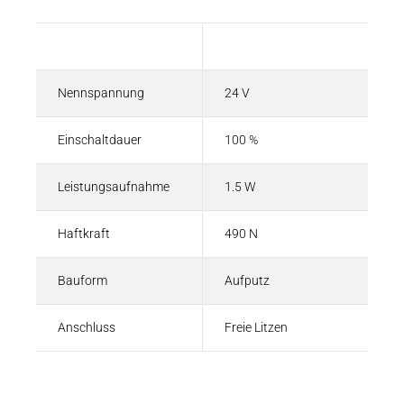
Beschreibung
Wert
Nennspannung
24 V
Einschaltdauer
100 %
Leistungsaufnahme
1.5 W
Haftkraft
490 N
Bauform
Aufputz
Anschluss
Freie Litzen