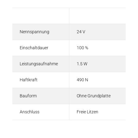
Beschreibung
Wert
Nennspannung
24 V
Einschaltdauer
100 %
Leistungsaufnahme
1.5 W
Haftkraft
490 N
Bauform
Ohne Grundplatte
Anschluss
Freie Litzen