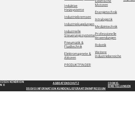
Elektrische
Motoren
Induktive
Heizsysteme
Energietechnik
Industriebremsen
Intralogistik
Industriekupplungen
Medizintechnik
Industrielle
Professionelle
Steuerungssysteme
Anwendungen
Pneumatik &
Robotik
Fluidtechnik
Weitere
Elektromagnete &
Industriebereiche
Aktoren
PRODUKTFINDER
©2026 KENDRION
AGB
DATENSCHUTZ
COOKIE-
N.V.
EINSTELLUNGEN
DSGVO INFORMATION KUNDEN/LIEFERANTEN
IMPRESSUM