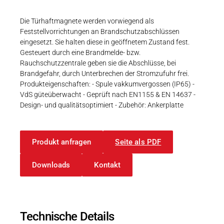
Karriere
Weitere Industriebereiche
PRODUKTFINDER
Druck- & Papierver
Die Türhaftmagnete werden vorwiegend als
Feststellvorrichtungen an Brandschutzabschlüssen
Newsroom
Bahntechnik
eingesetzt. Sie halten diese in geöffnetem Zustand fest.
Gesteuert durch eine Brandmelde- bzw.
Schiffbau
Rauchschutzzentrale geben sie die Abschlüsse, bei
Brandgefahr, durch Unterbrechen der Stromzufuhr frei.
Textilindustrie
Produkteigenschaften: - Spule vakkumvergossen (IP65) -
Download-C
VdS güteüberwacht - Geprüft nach EN1155 & EN 14637 -
Design- und qualitätsoptimiert - Zubehör: Ankerplatte
Produkt F
Produkt anfragen
Seite als PDF
DEUTSCH
EN
Downloads
Kontakt
Technische Details