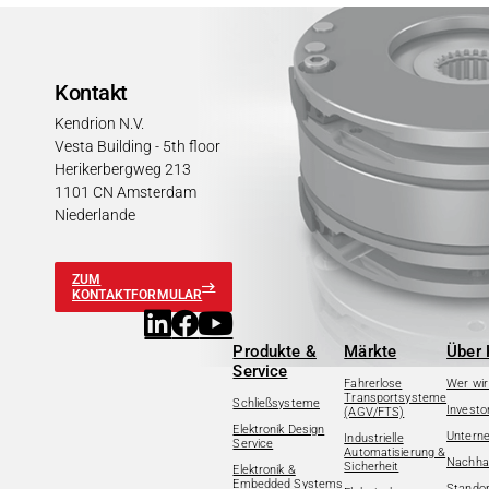
Kontakt
Kendrion N.V.
Vesta Building - 5th floor
Herikerbergweg 213
1101 CN Amsterdam
Niederlande
ZUM
KONTAKTFORMULAR
Produkte &
Märkte
Über 
Service
Fahrerlose
Wer wir
Transportsysteme
Schließsysteme
Investo
(AGV/FTS)
Elektronik Design
Untern
Industrielle
Service
Automatisierung &
Nachhal
Sicherheit
Elektronik &
Embedded Systems
Standor