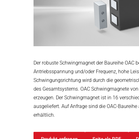
Leistungselektronik & Motion Control
Druck- & Papierver
PRODUKTFINDER
Embedded Software
Deutsch
Bahntechnik
Model-Driven Development
Schiffbau
Funktionale Testsysteme
DALI-2 Entwicklung
Textilindustrie
Elektronik & Embedded Systems
Elektronik & Embedded Systems
Suchen
I/O Testplattform OCTOPUS
Der robuste Schwingmagnet der Baureihe OAC bes
Motorsteuerung - VIPER
Antriebsspannung und/oder Frequenz, hohe Leis
Leistungswandler - PEPPER
Schwingungsrichtung wird durch die geometrisch
High-Speed Testsystem - MINT
des Gesamtsystems. OAC Schwingmagnete von K
Cyber Security
erzeugen. Der Schwingmagnet ist in 16 verschi
Induktive Heizsysteme
ausgeliefert. Auf Anfrage sind die OAC-Baureihe
Induktive Heizsysteme
erhältlich.
Suchen
Modulare Induktionsgeneratoren
Kundenspezifische Induktionsheizungen