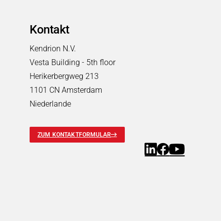
Pneumatische Zeitventile
Fluid-Boards & Air-Boards
Kontakt
Pinch Valves
Kendrion N.V.
Elektromagnete & Aktoren
Vesta Building - 5th floor
Elektromagnete & Aktoren
Suchen
Herikerbergweg 213
Palettenstopper
1101 CN Amsterdam
Hubmagnete
Niederlande
Haftmagnete
Schwingmagnete
Verriegelungsmagnete
ZUM KONTAKTFORMULAR
Drehmagnete
Optische Shutter
Schlauchklemmventile
Permanentmagnete
PRODUKTFINDER
Märkte