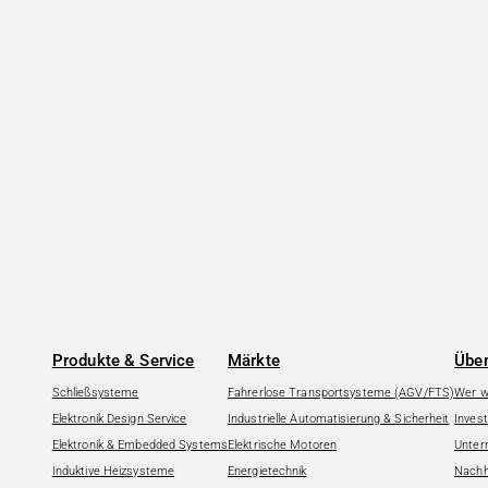
Produkte & Service
Märkte
Über
Schließsysteme
Fahrerlose Transportsysteme (AGV/FTS)
Wer wi
Elektronik Design Service
Industrielle Automatisierung & Sicherheit
Invest
Elektronik & Embedded Systems
Elektrische Motoren
Unter
Induktive Heizsysteme
Energietechnik
Nachha