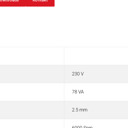
ownloads
Kontakt
Wert
230 V
78 VA
2.5 mm
6000 Spm