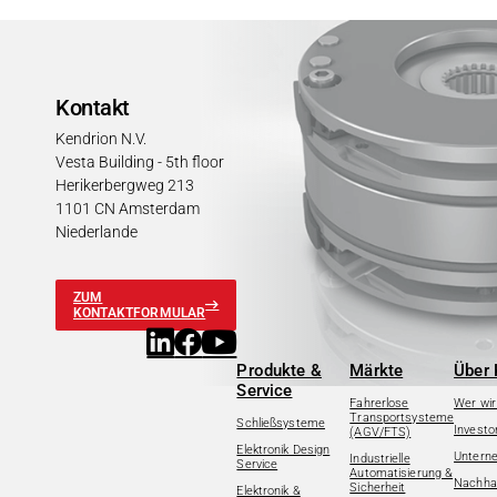
Kontakt
Kendrion N.V.
Vesta Building - 5th floor
Herikerbergweg 213
1101 CN Amsterdam
Niederlande
ZUM
KONTAKTFORMULAR
Produkte &
Märkte
Über 
Service
Fahrerlose
Wer wir
Transportsysteme
Schließsysteme
Investo
(AGV/FTS)
Elektronik Design
Untern
Industrielle
Service
Automatisierung &
Nachhal
Sicherheit
Elektronik &