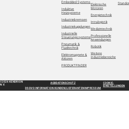
Embedded Systems
Standor
Elektrische
Motoren
Induktive
Heizsysteme
Energietechnik
Industriebremsen
Intralogistik
Industriekupplungen
Medizintechnik
Industrielle
Professionelle
Steuerungssysteme
Anwendungen
Pneumatik &
Robotik
Fluidtechnik
Weitere
Elektromagnete &
Industriebereiche
Aktoren
PRODUKTFINDER
©2026 KENDRION
AGB
DATENSCHUTZ
COOKIE-
N.V.
EINSTELLUNGEN
DSGVO INFORMATION KUNDEN/LIEFERANTEN
IMPRESSUM