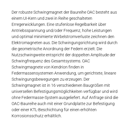
Karriere
Weitere Industriebereiche
PRODUKTFINDER
Druck- & Papierver
Der robuste Schwingmagnet der Baureihe OAC besteht aus
einem UI-Kern und zwei in Reihe geschalteten
Newsroom
Bahntechnik
Erregerwicklungen. Eine stufenlose Regelbarkeit über
Antriebsspannung und/oder Frequenz, hohe Leistungen
Schiffbau
und optimal minimierte Wirbelstromverluste zeichnen den
Elektromagneten aus. Die Schwingungsrichtung wird durch
Textilindustrie
die geometrische Anordnung der Federn erzielt. Die
Download-C
Nutzschwingweite entspricht der doppelten Amplitude der
Schwingfrequenz des Gesamtsystems. OAC
Produkt F
Schwingmagnete von Kendrion finden in
Federmassensystemen Anwendung, um gerichtete, lineare
Schwingungsbewegungen zu erzeugen. Der
Schwingmagnet ist in 16 verschiedenen Baugrößen mit
DEUTSCH
EN
universellen Befestigungsmöglichkeiten verfügbar und wird
ohne Federmasse-System ausgeliefert. Auf Anfrage sind die
OAC-Baureihe auch mit einer Grundplatte zur Befestigung
oder einer KTL-Beschichtung für einen erhöhten
Korrosionsschutz erhältlich.