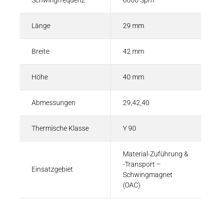
Schwingfrequenz
6000 Spm
Länge
29 mm
Breite
42 mm
Höhe
40 mm
Abmessungen
29,42,40
Thermische Klasse
Y 90
Material-Zuführung &
-Transport –
Einsatzgebiet
Schwingmagnet
(OAC)