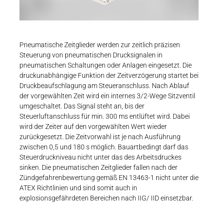
Karriere
Weitere Industriebereiche
PRODUKTFINDER
Druck- & Papierver
Newsroom
Bahntechnik
Pneumatische Zeitglieder werden zur zeitlich präzisen
Steuerung von pneumatischen Drucksignalen in
Schiffbau
pneumatischen Schaltungen oder Anlagen eingesetzt. Die
druckunabhängige Funktion der Zeitverzögerung startet bei
Textilindustrie
Download-C
Druckbeaufschlagung am Steueranschluss. Nach Ablauf
der vorgewählten Zeit wird ein internes 3/2-Wege Sitzventil
Produkt F
umgeschaltet. Das Signal steht an, bis der
Steuerluftanschluss für min. 300 ms entlüftet wird. Dabei
wird der Zeiter auf den vorgewählten Wert wieder
zurückgesetzt. Die Zeitvorwahl ist je nach Ausführung
DEUTSCH
EN
zwischen 0,5 und 180 s möglich. Bauartbedingt darf das
Steuerdruckniveau nicht unter das des Arbeitsdruckes
sinken. Die pneumatischen Zeitglieder fallen nach der
Zündgefahrenbewertung gemäß EN 13463-1 nicht unter die
ATEX Richtlinien und sind somit auch in
explosionsgefährdeten Bereichen nach IIG/ IID einsetzbar.