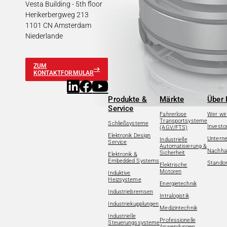
Vesta Building - 5th floor
Herikerbergweg 213
1101 CN Amsterdam
Niederlande
ZUM
KONTAKTFORMULAR
Produkte &
Märkte
Über 
Service
Fahrerlose
Wer wir
Transportsysteme
Schließsysteme
Investo
(AGV/FTS)
Elektronik Design
Untern
Industrielle
Service
Automatisierung &
Nachhal
Sicherheit
Elektronik &
Embedded Systems
Standor
Elektrische
Motoren
Induktive
Heizsysteme
Energietechnik
Industriebremsen
Intralogistik
Industriekupplungen
Medizintechnik
Industrielle
Professionelle
Steuerungssysteme
Anwendungen