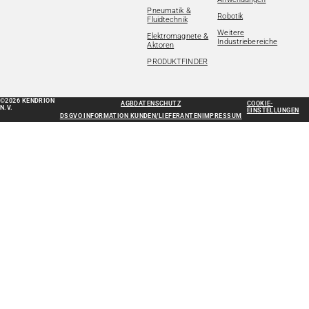
Pneumatik &
Robotik
Fluidtechnik
Weitere
Elektromagnete &
Industriebereiche
Aktoren
PRODUKTFINDER
©2026 KENDRION
AGB
DATENSCHUTZ
COOKIE-
N.V.
EINSTELLUNGEN
DSGVO INFORMATION KUNDEN/LIEFERANTEN
IMPRESSUM