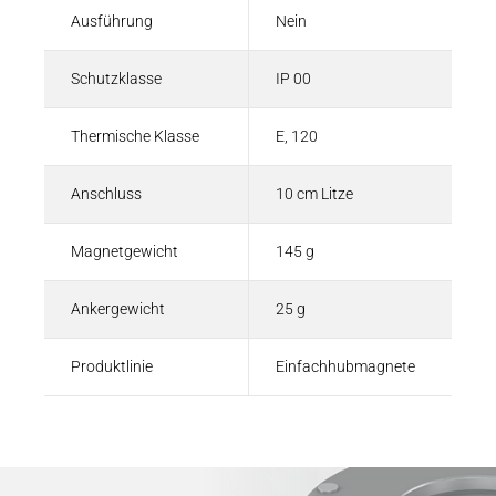
Ausführung
Nein
Schutzklasse
IP 00
Thermische Klasse
E, 120
Anschluss
10 cm Litze
Magnetgewicht
145 g
Ankergewicht
25 g
Produktlinie
Einfachhubmagnete