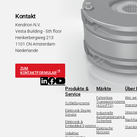
Kontakt
Kendrion N.V.
Vesta Building - 5th floor
Herikerbergweg 213
1101 CN Amsterdam
Niederlande
ZUM
KONTAKTFORMULAR
Produkte &
Märkte
Über 
Service
Fahrerlose
Wer wir
Transportsysteme
Schließsysteme
Investo
(AGV/FTS)
Elektronik Design
Untern
Industrielle
Service
Automatisierung &
Nachhal
Sicherheit
Elektronik &
Embedded Systems
Standor
Elektrische
Motoren
Induktive