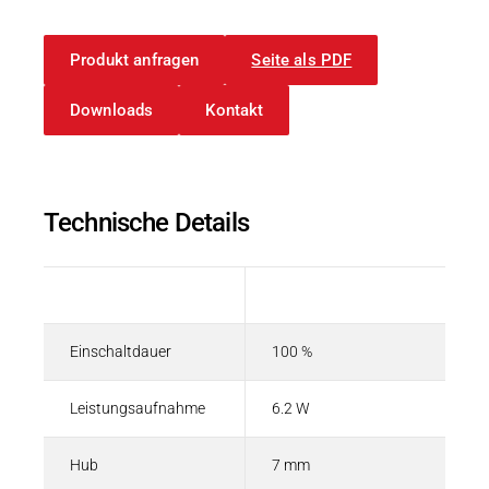
Karriere
Weitere Industriebereiche
PRODUKTFINDER
Druck- & Papierver
Produkt anfragen
Seite als PDF
Newsroom
Bahntechnik
Downloads
Kontakt
Schiffbau
Textilindustrie
Download-C
Technische Details
Produkt F
Beschreibung
Wert
DEUTSCH
EN
Einschaltdauer
100 %
Leistungsaufnahme
6.2 W
Hub
7 mm