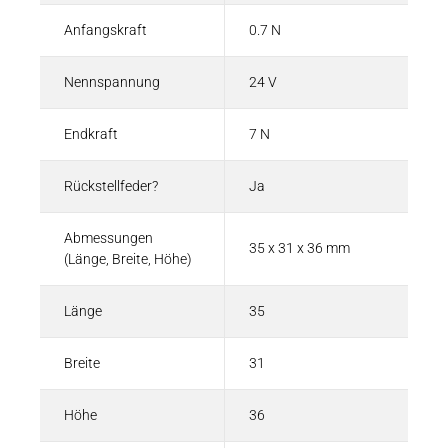
Anfangskraft
0.7 N
Nennspannung
24 V
Endkraft
7 N
Rückstellfeder?
Ja
Abmessungen
35 x 31 x 36 mm
(Länge, Breite, Höhe)
Länge
35
Breite
31
Höhe
36