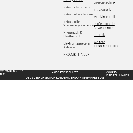
Heizsysteme
Energietechnik
Industriebremsen
Intralogistik
Industriekupplungen
Medizintechnik
Industrielle
Professionelle
Steuerungssysteme
Anwendungen
Pneumatik &
Robotik
Fluidtechnik
Weitere
Elektromagnete &
Industriebereiche
Aktoren
PRODUKTFINDER
©2026 KENDRION
AGB
DATENSCHUTZ
COOKIE-
N.V.
EINSTELLUNGEN
DSGVO INFORMATION KUNDEN/LIEFERANTEN
IMPRESSUM