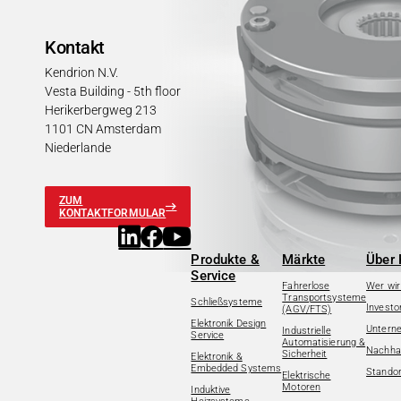
Kontakt
Kendrion N.V.
Vesta Building - 5th floor
Herikerbergweg 213
1101 CN Amsterdam
Niederlande
ZUM
KONTAKTFORMULAR
Produkte &
Märkte
Über 
Service
Fahrerlose
Wer wir
Transportsysteme
Schließsysteme
Investo
(AGV/FTS)
Elektronik Design
Untern
Industrielle
Service
Automatisierung &
Nachhal
Sicherheit
Elektronik &
Embedded Systems
Standor
Elektrische
Motoren
Induktive