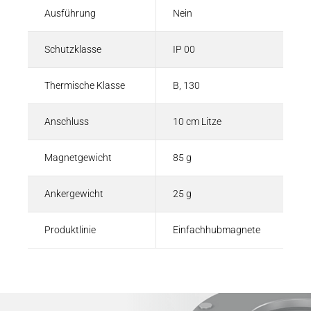
Ausführung
Nein
Schutzklasse
IP 00
Thermische Klasse
B, 130
Anschluss
10 cm Litze
Magnetgewicht
85 g
Ankergewicht
25 g
Produktlinie
Einfachhubmagnete