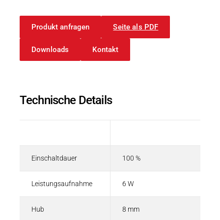
Karriere
Weitere Industriebereiche
PRODUKTFINDER
Druck- & Papierver
Produkt anfragen
Seite als PDF
Newsroom
Bahntechnik
Downloads
Kontakt
Schiffbau
Textilindustrie
Download-C
Technische Details
Produkt F
Beschreibung
Wert
DEUTSCH
EN
Einschaltdauer
100 %
Leistungsaufnahme
6 W
Hub
8 mm