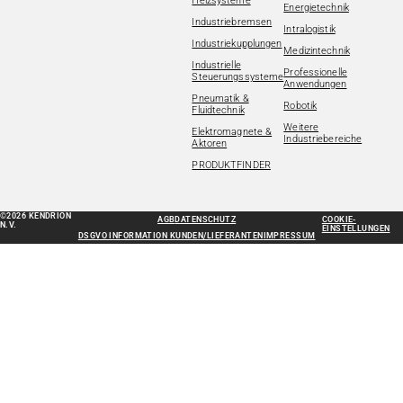
Heizsysteme
Energietechnik
Industriebremsen
Intralogistik
Industriekupplungen
Medizintechnik
Industrielle
Professionelle
Steuerungssysteme
Anwendungen
Pneumatik &
Robotik
Fluidtechnik
Weitere
Elektromagnete &
Industriebereiche
Aktoren
PRODUKTFINDER
©2026 KENDRION
AGB
DATENSCHUTZ
COOKIE-
N.V.
EINSTELLUNGEN
DSGVO INFORMATION KUNDEN/LIEFERANTEN
IMPRESSUM