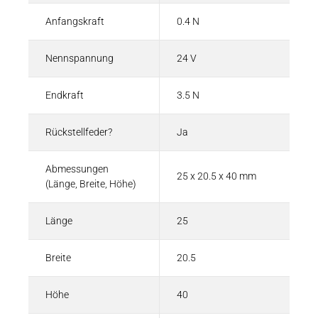
Anfangskraft
0.4 N
Nennspannung
24 V
Endkraft
3.5 N
Rückstellfeder?
Ja
Abmessungen
25 x 20.5 x 40 mm
(Länge, Breite, Höhe)
Länge
25
Breite
20.5
Höhe
40