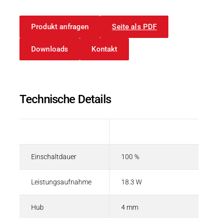
Karriere
Weitere Industriebereiche
PRODUKTFINDER
Druck- & Papierver
Produkt anfragen
Seite als PDF
Newsroom
Bahntechnik
Downloads
Kontakt
Schiffbau
Textilindustrie
Download-C
Technische Details
Produkt F
Beschreibung
Wert
DEUTSCH
EN
Einschaltdauer
100 %
Leistungsaufnahme
18.3 W
Hub
4 mm