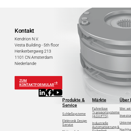
Kontakt
Kendrion N.V.
Vesta Building - 5th floor
Herikerbergweg 213
1101 CN Amsterdam
Niederlande
ZUM
KONTAKTFORMULAR
Produkte &
Märkte
Über 
Service
Fahrerlose
Wer wir
Transportsysteme
Schließsysteme
Investo
(AGV/FTS)
Elektronik Design
Untern
Industrielle
Service
Automatisierung &
Nachhal
Sicherheit