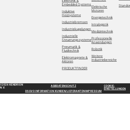
Elektronik &
Embedded Systems
Standor
Elektrische
Motoren
Induktive
Heizsysteme
Energietechnik
Industriebremsen
Intralogistik
Industriekupplungen
Medizintechnik
Industrielle
Professionelle
Steuerungssysteme
Anwendungen
Pneumatik &
Robotik
Fluidtechnik
Weitere
Elektromagnete &
Industriebereiche
Aktoren
PRODUKTFINDER
©2026 KENDRION
AGB
DATENSCHUTZ
COOKIE-
N.V.
EINSTELLUNGEN
DSGVO INFORMATION KUNDEN/LIEFERANTEN
IMPRESSUM