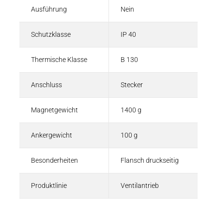
Ausführung
Nein
Schutzklasse
IP 40
Thermische Klasse
B 130
Anschluss
Stecker
Magnetgewicht
1400 g
Ankergewicht
100 g
Besonderheiten
Flansch druckseitig
Produktlinie
Ventilantrieb