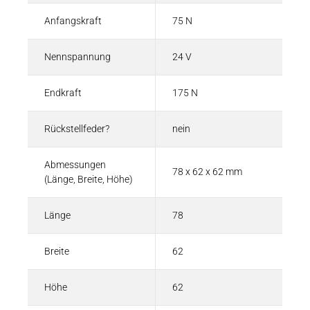
Anfangskraft
75 N
Nennspannung
24 V
Endkraft
175 N
Rückstellfeder?
nein
Abmessungen
78 x 62 x 62 mm
(Länge, Breite, Höhe)
Länge
78
Breite
62
Höhe
62