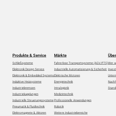
Produkte & Service
Märkte
Über
Schließsysteme
Fahrerlose Transportsysteme (AGV/FTS)
Wer wi
Elektronik Design Service
Industrielle Automatisierung & Sicherheit
Invest
Elektronik & Embedded Systems
Elektrische Motoren
Unter
Induktive Heizsysteme
Energietechnik
Nachha
Industriebremsen
Intralogistik
Stand
Industriekupplungen
Medizintechnik
Industrielle Steuerungssysteme
Professionelle Anwendungen
Pneumatik & Fluidtechnik
Robotik
Elektromagnete & Aktoren
Weitere Industriebereiche