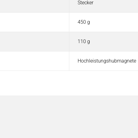
Stecker
450 g
110 g
Hochleistungshubmagnete