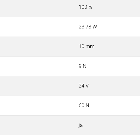
100 %
23.78 W
10 mm
9 N
24 V
60 N
ja