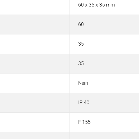
60 x 35 x 35 mm
60
35
35
Nein
IP 40
F 155