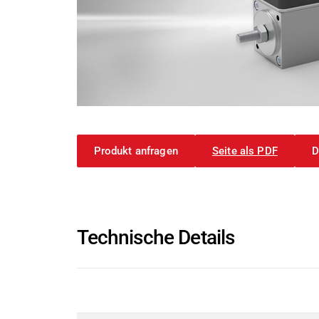
Leistungselektronik & Motion Control
Druck- & Papierver
PRODUKTFINDER
Embedded Software
Deutsch
Bahntechnik
Model-Driven Development
Schiffbau
Funktionale Testsysteme
DALI-2 Entwicklung
Textilindustrie
Elektronik & Embedded Systems
Elektronik & Embedded Systems
Suchen
I/O Testplattform OCTOPUS
Produkt anfragen
Seite als PDF
D
Motorsteuerung - VIPER
Leistungswandler - PEPPER
High-Speed Testsystem - MINT
Cyber Security
Technische Details
Induktive Heizsysteme
Induktive Heizsysteme
Suchen
Modulare Induktionsgeneratoren
Beschreibung
Kundenspezifische Induktionsheizungen