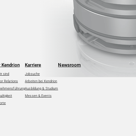
 Kendrion
Karriere
Newsroom
r sind
Jobsuche
or Relations
Arbeiten bei Kendrion
nehmensführung
Ausbildung & Studium
ltigkeit
Messen & Events
orte