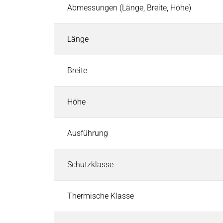
Industrielle Steuerungssysteme
Abmessungen (Länge, Breite, Höhe)
Industrielle Steuerungssysteme
Suchen
EtherCAT I/O und Steuerungen
Länge
Industriesteuerungen
Industrie-Touchpanels
Breite
Software für Industriesteuerungen
CODESYS Starterkits
Höhe
Motion-Steuerung
Sicherheitssteuerung und Safety I/O
Roboter-Sicherheitsarchitektur
Ausführung
Cyber Security
Pneumatik & Fluidtechnik
Schutzklasse
Pneumatik & Fluidtechnik
Suchen
Magnetventile
Thermische Klasse
Mechanische & Pneumatische Ventile
Druckregler