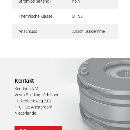
Stromlos haltend?
nein
Thermische Klasse
B 130
Anschluss
Anschlussklemme
Kontakt
Kendrion N.V.
Vesta Building - 5th floor
Herikerbergweg 213
1101 CN Amsterdam
Niederlande