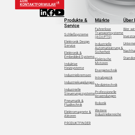
ZUM
KONTAKTFORMULAR
Produkte &
Märkte
Über 
Service
Fahrerlose
Wer wir
Transportsysteme
Schließsysteme
Investo
(AGV/FTS)
Elektronik Design
Untern
Industrielle
Service
Automatisierung &
Nachhal
Sicherheit
Elektronik &
Embedded Systems
Standor
Elektrische
Motoren
Induktive
Heizsysteme
Energietechnik
Industriebremsen
Intralogistik
Industriekupplungen
Medizintechnik
Industrielle
Professionelle
Steuerungssysteme
Anwendungen
Pneumatik &
Robotik
Fluidtechnik
Weitere
Elektromagnete &
Industriebereiche
Aktoren
PRODUKTFINDER