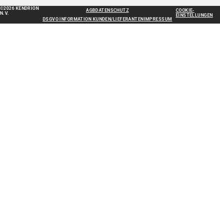
©2026 KENDRION
AGB
DATENSCHUTZ
COOKIE-
N.V.
EINSTELLUNGEN
DSGVO INFORMATION KUNDEN/LIEFERANTEN
IMPRESSUM