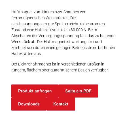
Karriere
Weitere Industriebereiche
PRODUKTFINDER
Druck- & Papierver
Haftmagnet zum Halten bzw. Spannen von
ferromagnetischen Werkstücken. Die
Newsroom
Bahntechnik
gleichspannungserregte Spule erreicht im bestromten
Zustand eine Haftkraft von bis zu 30.000 N. Beim
Schiffbau
Abschalten der Versorgungsspannung fällt das zu haltende
Werkstück ab. Der Haftmagnet ist wartungsfrei und
Textilindustrie
zeichnet sich durch einen geringen Betriebsstrom bei hohen
Download-C
Haltekräften aus.
Produkt F
Der Elektrohaftmagnet ist in verschiedenen Größen in
rundem, flachem oder quadratischem Design verfügbar.
DEUTSCH
EN
Produkt anfragen
Seite als PDF
Downloads
Kontakt