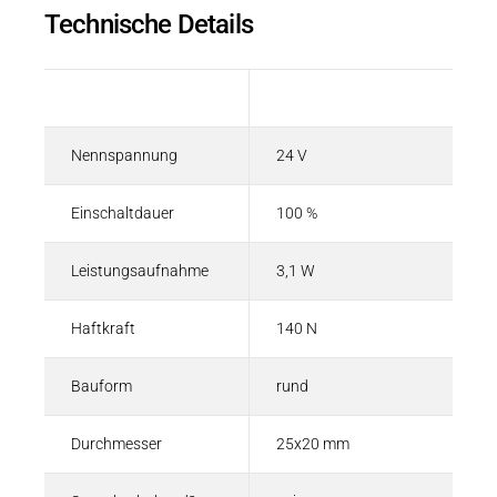
Technische Details
Beschreibung
Wert
Nennspannung
24 V
Einschaltdauer
100 %
Leistungsaufnahme
3,1 W
Haftkraft
140 N
Bauform
rund
Durchmesser
25x20 mm