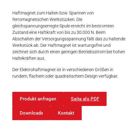
Karriere
Weitere Industriebereiche
PRODUKTFINDER
Druck- & Papierver
Haftmagnet zum Halten bzw. Spannen von
ferromagnetischen Werkstücken. Die
Newsroom
Bahntechnik
gleichspannungserregte Spule erreicht im bestromten
Zustand eine Haftkraft von bis zu 30.000 N. Beim
Schiffbau
Abschalten der Versorgungsspannung fällt das zu haltende
Werkstück ab. Der Haftmagnet ist wartungsfrei und
Textilindustrie
zeichnet sich durch einen geringen Betriebsstrom bei hohen
Download-C
Haltekräften aus.
Produkt F
Der Elektrohaftmagnet ist in verschiedenen Größen in
rundem, flachem oder quadratischem Design verfügbar.
DEUTSCH
EN
Produkt anfragen
Seite als PDF
Downloads
Kontakt