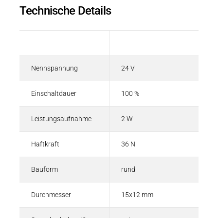
Technische Details
Beschreibung
Wert
Nennspannung
24 V
Einschaltdauer
100 %
Leistungsaufnahme
2 W
Haftkraft
36 N
Bauform
rund
Durchmesser
15x12 mm