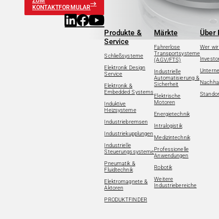
ZUM
KONTAKTFORMULAR
Produkte &
Märkte
Über 
Service
Fahrerlose
Wer wir
Transportsysteme
Schließsysteme
Investo
(AGV/FTS)
Elektronik Design
Untern
Industrielle
Service
Automatisierung &
Nachhal
Sicherheit
Elektronik &
Embedded Systems
Standor
Elektrische
Motoren
Induktive
Heizsysteme
Energietechnik
Industriebremsen
Intralogistik
Industriekupplungen
Medizintechnik
Industrielle
Professionelle
Steuerungssysteme
Anwendungen
Pneumatik &
Robotik
Fluidtechnik
Weitere
Elektromagnete &
Industriebereiche
Aktoren
PRODUKTFINDER