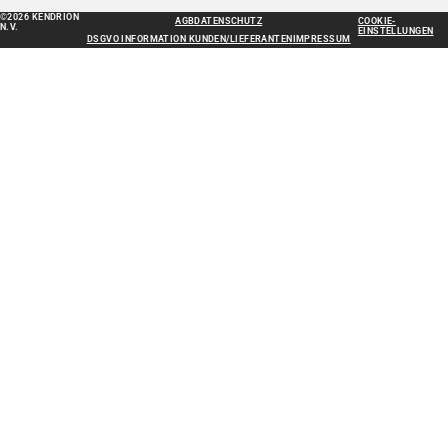
©2026 KENDRION
AGB
DATENSCHUTZ
COOKIE-
N.V.
EINSTELLUNGEN
DSGVO INFORMATION KUNDEN/LIEFERANTEN
IMPRESSUM