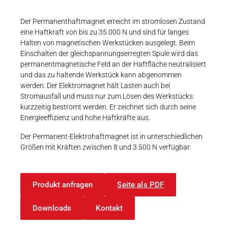
Karriere
Weitere Industriebereiche
PRODUKTFINDER
Druck- & Papierver
Der Permanenthaftmagnet erreicht im stromlosen Zustand
eine Haftkraft von bis zu 35.000 N und sind für langes
Newsroom
Bahntechnik
Halten von magnetischen Werkstücken ausgelegt. Beim
Einschalten der gleichspannungserregten Spule wird das
Schiffbau
permanentmagnetische Feld an der Haftfläche neutralisiert
und das zu haltende Werkstück kann abgenommen
Textilindustrie
werden. Der Elektromagnet hält Lasten auch bei
Download-C
Stromausfall und muss nur zum Lösen des Werkstücks
kurzzeitig bestromt werden. Er zeichnet sich durch seine
Produkt F
Energieeffizienz und hohe Haftkräfte aus.
Der Permanent-Elektrohaftmagnet ist in unterschiedlichen
Größen mit Kräften zwischen 8 und 3.500 N verfügbar.
DEUTSCH
EN
Produkt anfragen
Seite als PDF
Downloads
Kontakt