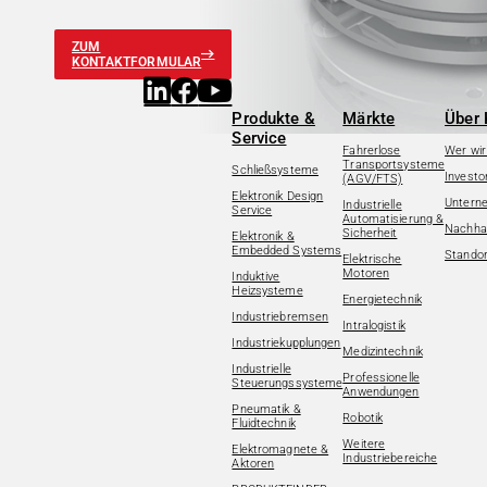
ZUM
KONTAKTFORMULAR
Produkte &
Märkte
Über 
Service
Fahrerlose
Wer wir
Transportsysteme
Schließsysteme
Investo
(AGV/FTS)
Elektronik Design
Untern
Industrielle
Service
Automatisierung &
Nachhal
Sicherheit
Elektronik &
Embedded Systems
Standor
Elektrische
Motoren
Induktive
Heizsysteme
Energietechnik
Industriebremsen
Intralogistik
Industriekupplungen
Medizintechnik
Industrielle
Professionelle
Steuerungssysteme
Anwendungen
Pneumatik &
Robotik
Fluidtechnik
Weitere
Elektromagnete &
Industriebereiche
Aktoren