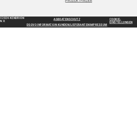
PRODUKTFINDER
©2026 KENDRION
AGB
DATENSCHUTZ
COOKIE-
N.V.
EINSTELLUNGEN
DSGVO INFORMATION KUNDEN/LIEFERANTEN
IMPRESSUM