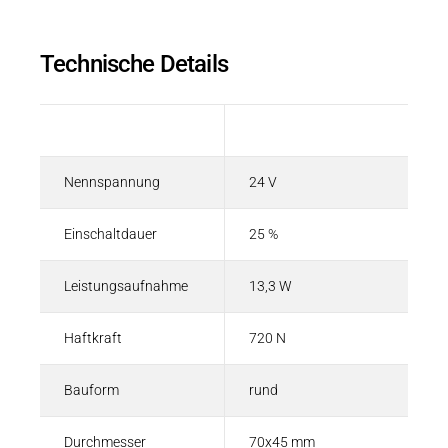
Technische Details
Beschreibung
Wert
Nennspannung
24 V
Einschaltdauer
25 %
Leistungsaufnahme
13,3 W
Haftkraft
720 N
Bauform
rund
Durchmesser
70x45 mm