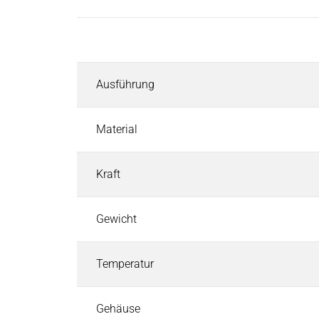
Induktoren
Rolleninduktoren für Heizwalzen
Beschreibung
Industriebremsen
Industriebremsen
Suchen
Ausführung
Permanentmagnetbremsen
Federkraftbremsen
Elektromagnetbremsen
Material
Elektronische Module und Gleichrichter
Service & Ersatzteile
Kraft
Individuelle Kundenlösungen
Industriekupplungen
Gewicht
Industriekupplungen
Suchen
Elektromagnetische Kupplungen
Temperatur
Kupplungs-Brems-Kombination
Magnetpulver-Kupplung & Bremse
Pneumatische Bremsen und Kupplungen - Airflex
Gehäuse