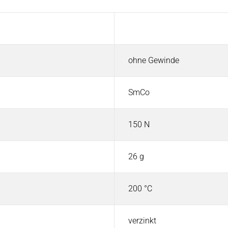
Wert
ohne Gewinde
SmCo
150 N
26 g
200 °C
verzinkt