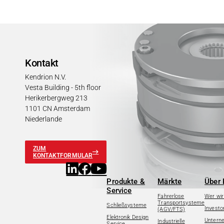
Kontakt
Kendrion N.V.
Vesta Building - 5th floor
Herikerbergweg 213
1101 CN Amsterdam
Niederlande
ZUM
KONTAKTFORMULAR
Produkte &
Märkte
Über 
Service
Fahrerlose
Wer wir
Transportsysteme
Schließsysteme
Investo
(AGV/FTS)
Elektronik Design
Untern
Industrielle
Service