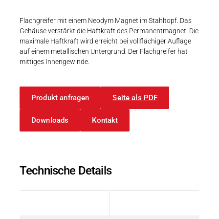
Karriere
Weitere Industriebereiche
PRODUKTFINDER
Druck- & Papierver
Flachgreifer mit einem Neodym Magnet im Stahltopf. Das
Gehäuse verstärkt die Haftkraft des Permanentmagnet. Die
Newsroom
Bahntechnik
maximale Haftkraft wird erreicht bei vollflächiger Auflage
auf einem metallischen Untergrund. Der Flachgreifer hat
Schiffbau
mittiges Innengewinde.
Textilindustrie
Download-C
Produkt anfragen
Seite als PDF
Produkt F
Downloads
Kontakt
DEUTSCH
EN
Technische Details
Beschreibung
Wert